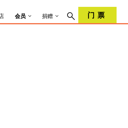
门票
店
会员
捐赠