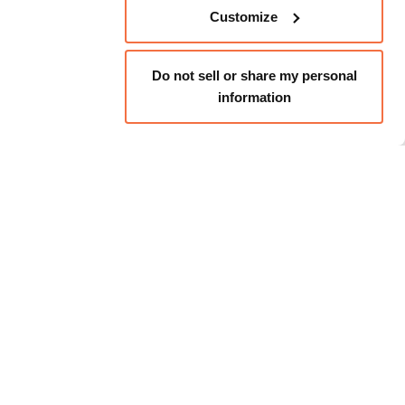
Customize
Do not sell or share my personal
information
中文 (简体)
德-霍华德的
记忆的调查
AP：记忆的调查
这是一个强大的多媒体装置，研
、舞蹈、活动主义等主题。霍华德出生于活动
她的作品提供了很多信息。作为OMCA收藏品