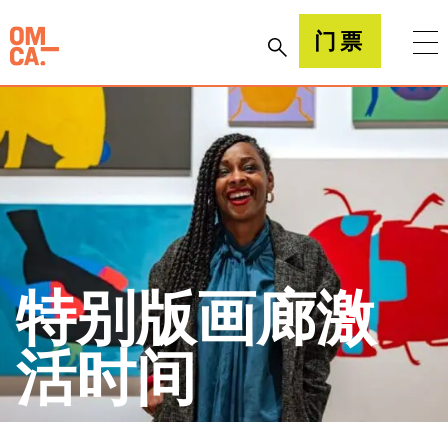
跳
到
加州奥克兰博物馆(OMCA)
门票
内
容
特别版画廊激
活时间