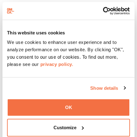
除了每周六的 "画廊开放时间"，在 "走进光明 "展览期间，
OMCA 会员还可以享受画廊开放时间。
进入光明：来自创
意探索、创意成长和 NIAD 的艺术家们
在 "走进光明：来自
This website uses cookies
创意探索、创意成长和 NIAD 的艺术家们 "展览期间，该展
We use cookies to enhance user experience and to
览的艺术家们将在每周三中午 12 点至下午 1 点举办特别版
analyze performance on our website. By clicking "OK",
画廊激活时间，并作为 "OMCA 周五之夜 "的一部分，从晚
you consent to our use of cookies. To find out more,
上 6 点至 8 点举行。
please see our
privacy policy.
无障碍设施
Show details
加州奥克兰博物馆 (OMCA) 致力于为我们的社区提供无障
碍、温馨和包容的活动。轮椅、感官设备和其他设施均可在
OK
售票处领取，先到先得。如需其他便利设施，如美国手语
(ASL)、粤语、西班牙语或其他语言翻译，请至少在活动开
Customize
始前三周发送电子邮件至
visitor@museumca.org
。
进一步
了解我们的无障碍选项
。