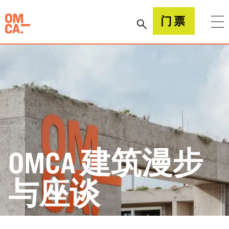
跳
到
加州奥克兰博物馆(OMCA)
门票
内
容
OMCA 建筑漫步
与座谈