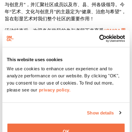
与创意月”，并汇聚社区成员以及市、县、州各级领导。今
年“艺术、文化与创意月”的主题定为“健康、治愈与希望”，
旨在彰显艺术对我们整个社区的重要作用！
活动结束后，欢迎各年龄段的参与者留下来享受
“OMCA周
五之夜”的
精彩活动，届时将有现场音乐、美食车和各类互
动环节。
This website uses cookies
请回复
We use cookies to enhance user experience and to
analyze performance on our website. By clicking "OK",
关于艺术、文化与创意月
you consent to our use of cookies. To find out more,
please see our
privacy policy.
2019年，加利福尼亚州参议院通过一项
一项并行决议
，规
定每年4月举办该活动，以表彰和庆祝加利福尼亚州的艺术
成就。加州艺术促进会（CA for the Arts）负责统筹这一为
期一个月的年度艺术主题月活动，旨在提升公众对本行业价
Show details
值的认知度，赋能艺术倡导者采取行动，并推动对本行业及
从业人员的更多投资。
OK