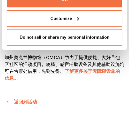
了解更多关于“加州艺术基金会”即将举办的
“艺术、文化与
创意月”
庆祝活动，包括我们的
CA艺术与文化峰会
以
Customize
及
艺术倡导日
。如有疑问，请联系“加州艺术”项目总监
NeFesha Yisra’el：
nefesha@caforthearts.org
Do not sell or share my personal information
无障碍设施
加州奥克兰博物馆（OMCA）致力于提供便捷、友好且包
容社区的活动项目。轮椅、感官辅助设备及其他辅助设施均
可在售票处借用，先到先得。
了解更多关于无障碍设施的
信息
。
返回到活动