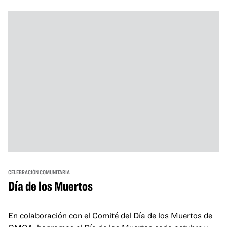
and hands-on activities that invite visitors of all ages to
move, make, and connect in celebration of Black culture.
CELEBRACIÓN COMUNITARIA
Día de los Muertos
En colaboración con el Comité del Día de los Muertos de