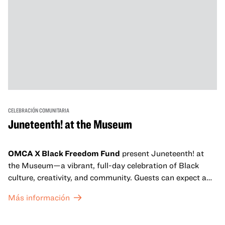
CELEBRACIÓN COMUNITARIA
Juneteenth! at the Museum
OMCA X Black Freedom Fund
present Juneteenth! at
the Museum—a vibrant, full-day celebration of Black
culture, creativity, and community. Guests can expect a
dynamic campus filled with live performances and DJ
Más información
sets from boundary-pushing artists, delicious offerings
from standout Bay Area Black chefs and food vendors,