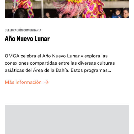
CELEBRACIÓN COMUNITARIA
Año Nuevo Lunar
OMCA celebra el Año Nuevo Lunar y explora las
conexiones compartidas entre las diversas culturas
asiáticas del Área de la Bahía. Estos programas
familiares incluirán ofertas virtuales y presenciales que
Más información
celebran y honran las tradiciones del Año Nuevo Lunar a
través de cuentos, actuaciones, actividades,
demostraciones de cocina y mucho más. La OMCA ofrece
un espacio para que nuestras comunidades AAPI se
reúnan y se eleven mutuamente con círculos de curación
tanto presenciales como virtuales.