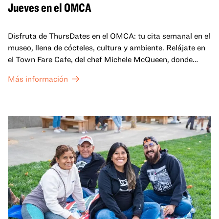
Jueves en el OMCA
Disfruta de ThursDates en el OMCA: tu cita semanal en el
museo, llena de cócteles, cultura y ambiente. Relájate en
el Town Fare Cafe, del chef Michele McQueen, donde
podrás disfrutar de bebidas y aperitivos con música de
Más información
fondo, o explora las galerías, que cobran vida por la noche
con una mezcla de actuaciones improvisadas, charlas,
sesiones de dibujo en directo y mucho más... ¡solo para
adultos!