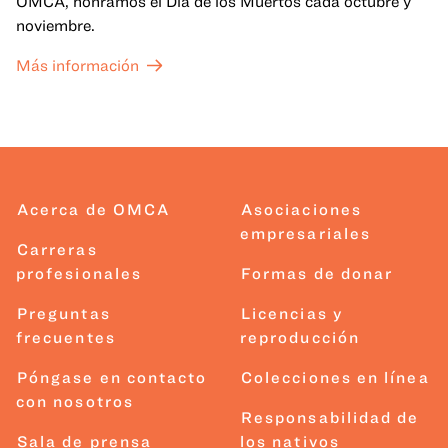
OMCA, honramos el Día de los Muertos cada octubre y
noviembre.
Más información
Acerca de OMCA
Asociaciones
empresariales
Carreras
profesionales
Formas de donar
Preguntas
Licencias y
frecuentes
reproducción
Póngase en contacto
Colecciones en línea
con nosotros
Responsabilidad de
Sala de prensa
los nativos