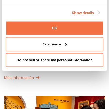
Show details
OK
PRIMEROS DOMINGOS
Primeros domingos
Customize
Todos los primeros domingos de mes, la entrada general
Do not sell or share my personal information
a las Galerías de Arte, Historia y Ciencias Naturales de
California del OMCA es gratuita y las entradas para las
exposiciones especiales de nuestro Gran Salón se ofrecen
Más información
a un precio reducido de 6 $.