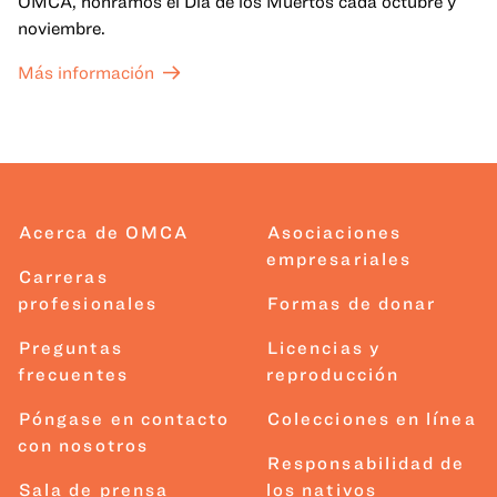
OMCA, honramos el Día de los Muertos cada octubre y
noviembre.
Más información
Acerca de OMCA
Asociaciones
empresariales
Carreras
profesionales
Formas de donar
Preguntas
Licencias y
frecuentes
reproducción
Póngase en contacto
Colecciones en línea
con nosotros
Responsabilidad de
Sala de prensa
los nativos