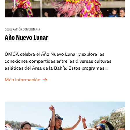
CELEBRACIÓN COMUNITARIA
Año Nuevo Lunar
OMCA celebra el Año Nuevo Lunar y explora las
conexiones compartidas entre las diversas culturas
asiáticas del Área de la Bahía. Estos programas
familiares incluirán ofertas virtuales y presenciales que
Más información
celebran y honran las tradiciones del Año Nuevo Lunar a
través de cuentos, actuaciones, actividades,
demostraciones de cocina y mucho más. La OMCA ofrece
un espacio para que nuestras comunidades AAPI se
reúnan y se eleven mutuamente con círculos de curación
tanto presenciales como virtuales.