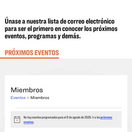
Únase a nuestra lista de correo electrónico
para ser el primero en conocer los próximos
eventos, programas y demás.
PRÓXIMOS EVENTOS
Miembros
Eventos
Miembros
Eventos
No hay eventos programados para el 9 de agosto de 2026. Ir a los
próximos
del
Aviso
eventos
.
9