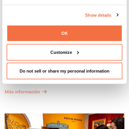
Show details
OK
PRIMEROS DOMINGOS
Primeros domingos
Customize
Todos los primeros domingos de mes, la entrada general
Do not sell or share my personal information
a las Galerías de Arte, Historia y Ciencias Naturales de
California del OMCA es gratuita y las entradas para las
exposiciones especiales de nuestro Gran Salón se ofrecen
Más información
a un precio reducido de 6 $.