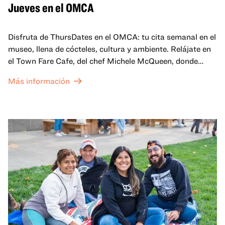
Jueves en el OMCA
Disfruta de ThursDates en el OMCA: tu cita semanal en el
museo, llena de cócteles, cultura y ambiente. Relájate en
el Town Fare Cafe, del chef Michele McQueen, donde
podrás disfrutar de bebidas y aperitivos con música de
Más información
fondo, o explora las galerías, que cobran vida por la noche
con una mezcla de actuaciones improvisadas, charlas,
sesiones de dibujo en directo y mucho más... ¡solo para
adultos!