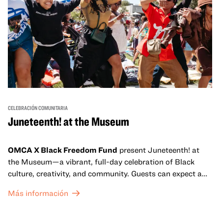
CELEBRACIÓN COMUNITARIA
Juneteenth! at the Museum
OMCA X Black Freedom Fund
present Juneteenth! at
the Museum—a vibrant, full-day celebration of Black
culture, creativity, and community. Guests can expect a
dynamic campus filled with live performances and DJ
Más información
sets from boundary-pushing artists, delicious offerings
from standout Bay Area Black chefs and food vendors,