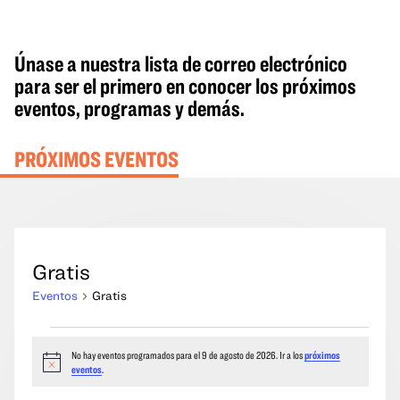
Únase a nuestra lista de correo electrónico
para ser el primero en conocer los próximos
eventos, programas y demás.
PRÓXIMOS EVENTOS
Gratis
Eventos
Gratis
Eventos
No hay eventos programados para el 9 de agosto de 2026. Ir a los
próximos
del
Aviso
eventos
.
9