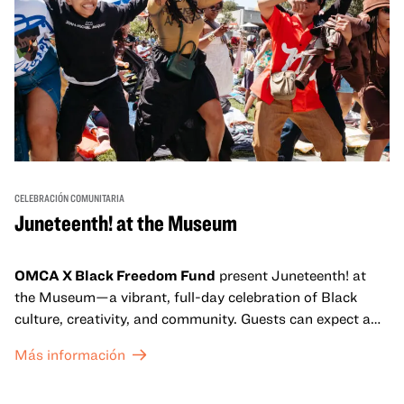
CELEBRACIÓN COMUNITARIA
Juneteenth! at the Museum
OMCA X Black Freedom Fund
present Juneteenth! at
the Museum—a vibrant, full-day celebration of Black
culture, creativity, and community. Guests can expect a
dynamic campus filled with live performances and DJ
Más información
sets from boundary-pushing artists, delicious offerings
from standout Bay Area Black chefs and food vendors,