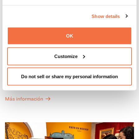
Show details
OK
PRIMEROS DOMINGOS
Primeros domingos
Customize
Todos los primeros domingos de mes, la entrada general
Do not sell or share my personal information
a las Galerías de Arte, Historia y Ciencias Naturales de
California del OMCA es gratuita y las entradas para las
exposiciones especiales de nuestro Gran Salón se ofrecen
Más información
a un precio reducido de 6 $.