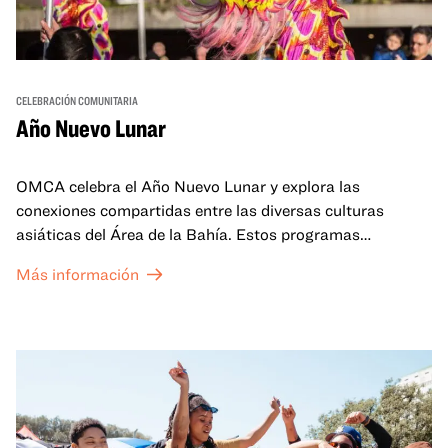
CELEBRACIÓN COMUNITARIA
Año Nuevo Lunar
OMCA celebra el Año Nuevo Lunar y explora las
conexiones compartidas entre las diversas culturas
asiáticas del Área de la Bahía. Estos programas
familiares incluirán ofertas virtuales y presenciales que
Más información
celebran y honran las tradiciones del Año Nuevo Lunar a
través de cuentos, actuaciones, actividades,
demostraciones de cocina y mucho más. La OMCA ofrece
un espacio para que nuestras comunidades AAPI se
reúnan y se eleven mutuamente con círculos de curación
tanto presenciales como virtuales.