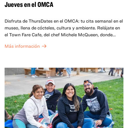
Jueves en el OMCA
Disfruta de ThursDates en el OMCA: tu cita semanal en el
museo, llena de cócteles, cultura y ambiente. Relájate en
el Town Fare Cafe, del chef Michele McQueen, donde
podrás disfrutar de bebidas y aperitivos con música de
Más información
fondo, o explora las galerías, que cobran vida por la noche
con una mezcla de actuaciones improvisadas, charlas,
sesiones de dibujo en directo y mucho más... ¡solo para
adultos!