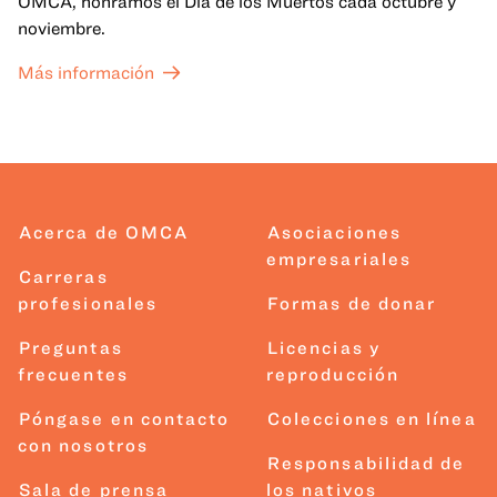
OMCA, honramos el Día de los Muertos cada octubre y
noviembre.
Más información
Acerca de OMCA
Asociaciones
empresariales
Carreras
profesionales
Formas de donar
Preguntas
Licencias y
frecuentes
reproducción
Póngase en contacto
Colecciones en línea
con nosotros
Responsabilidad de
Sala de prensa
los nativos