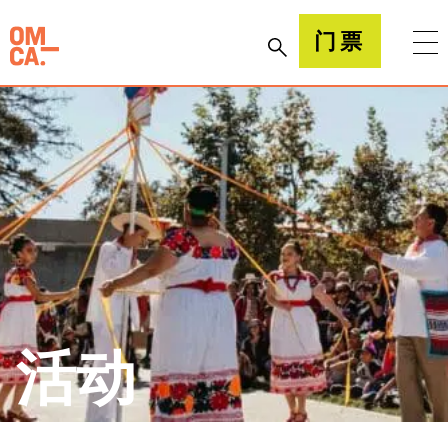
跳
到
加州奥克兰博物馆(OMCA)
门票
内
容
活动