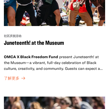
社区庆祝活动
Juneteenth! at the Museum
OMCA X Black Freedom Fund
present Juneteenth! at
the Museum—a vibrant, full-day celebration of Black
culture, creativity, and community. Guests can expect a
dynamic campus filled with live performances and DJ
了解更多
sets from boundary-pushing artists, delicious offerings
from standout Bay Area Black chefs and food vendors,
and hands-on activities that invite visitors of all ages to
move, make, and connect in celebration of Black culture.