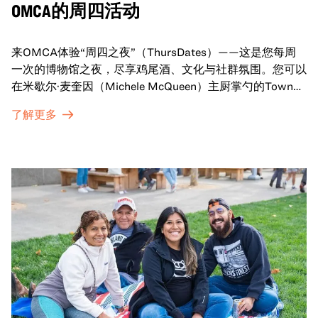
OMCA的周四活动
来OMCA体验“周四之夜”（ThursDates）——这是您每周
一次的博物馆之夜，尽享鸡尾酒、文化与社群氛围。您可以
在米歇尔·麦奎因（Michele McQueen）主厨掌勺的Town
Fare Cafe与朋友畅聊，在音乐声中品尝饮品和小食；或者
了解更多
探索那些在夜幕下焕发活力的展厅，那里将呈现快闪表演、
主题对谈、现场绘画等丰富活动——仅限成人参与！