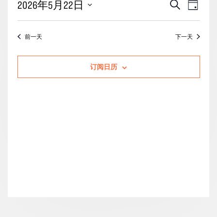
活
事
2026年5月22日
搜
月
天
动
索
件
22
选
搜
视
择
日
前一天
下一天
索
图
日
的
期。
和
导
活
订阅日历
视
航
动
图
导
航