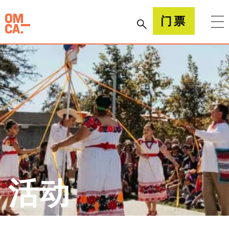
跳
到
加州奥克兰博物馆(OMCA)
门票
内
容
活动