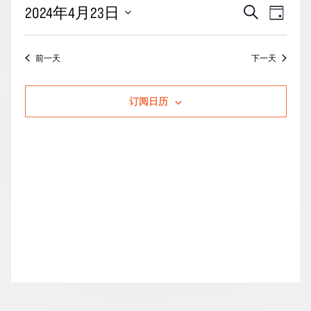
月
活
事
2024年4月23日
搜
天
23
动
索
件
选
日
搜
视
择
前一天
下一天
的
索
图
日
期。
活
和
导
订阅日历
动
视
航
图
导
航