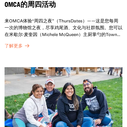
OMCA的周四活动
来OMCA体验“周四之夜”（ThursDates）——这是您每周
一次的博物馆之夜，尽享鸡尾酒、文化与社群氛围。您可以
在米歇尔·麦奎因（Michele McQueen）主厨掌勺的Town
Fare Cafe与朋友畅聊，在音乐声中品尝饮品和小食；或者
了解更多
探索那些在夜幕下焕发活力的展厅，那里将呈现快闪表演、
主题对谈、现场绘画等丰富活动——仅限成人参与！