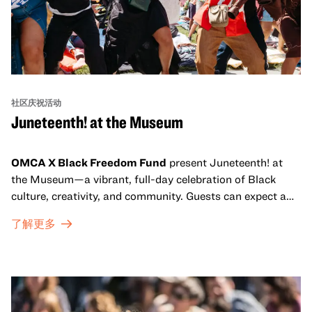
社区庆祝活动
Juneteenth! at the Museum
OMCA X Black Freedom Fund
present Juneteenth! at
the Museum—a vibrant, full-day celebration of Black
culture, creativity, and community. Guests can expect a
dynamic campus filled with live performances and DJ
了解更多
sets from boundary-pushing artists, delicious offerings
from standout Bay Area Black chefs and food vendors,
and hands-on activities that invite visitors of all ages to
move, make, and connect in celebration of Black culture.