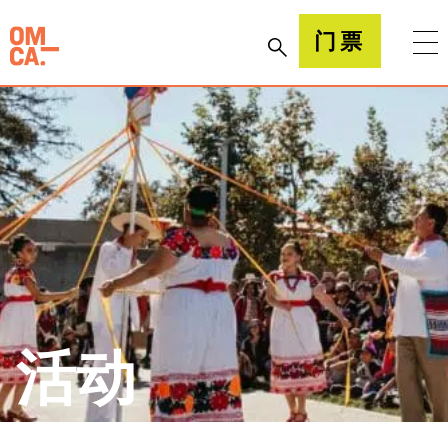
跳
到
加州奥克兰博物馆(OMCA)
门票
内
容
活动