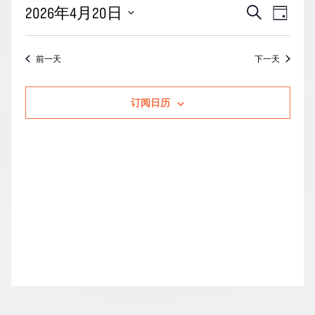
月
活
事
2026年4月20日
搜
天
20
动
索
件
选
日
搜
视
择
前一天
下一天
的
索
图
日
期。
活
和
导
订阅日历
动
视
航
图
导
航