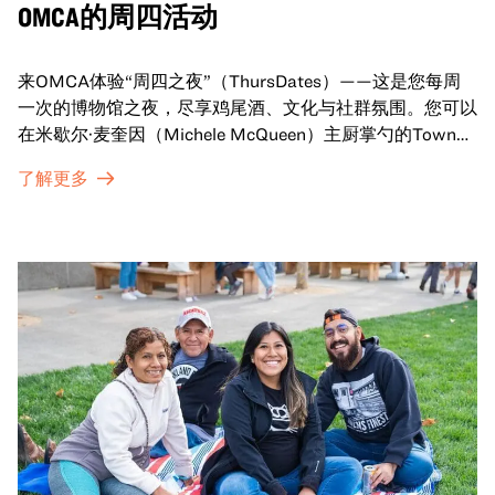
OMCA的周四活动
来OMCA体验“周四之夜”（ThursDates）——这是您每周
一次的博物馆之夜，尽享鸡尾酒、文化与社群氛围。您可以
在米歇尔·麦奎因（Michele McQueen）主厨掌勺的Town
Fare Cafe与朋友畅聊，在音乐声中品尝饮品和小食；或者
了解更多
探索那些在夜幕下焕发活力的展厅，那里将呈现快闪表演、
主题对谈、现场绘画等丰富活动——仅限成人参与！