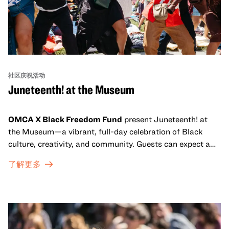
社区庆祝活动
Juneteenth! at the Museum
OMCA X Black Freedom Fund
present Juneteenth! at
the Museum—a vibrant, full-day celebration of Black
culture, creativity, and community. Guests can expect a
dynamic campus filled with live performances and DJ
了解更多
sets from boundary-pushing artists, delicious offerings
from standout Bay Area Black chefs and food vendors,
and hands-on activities that invite visitors of all ages to
move, make, and connect in celebration of Black culture.