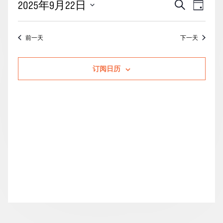
活
事
2025年9月22日
搜
月
天
动
索
件
22
选
搜
视
择
日
前一天
下一天
索
图
日
的
期。
和
导
活
订阅日历
视
航
动
图
导
航