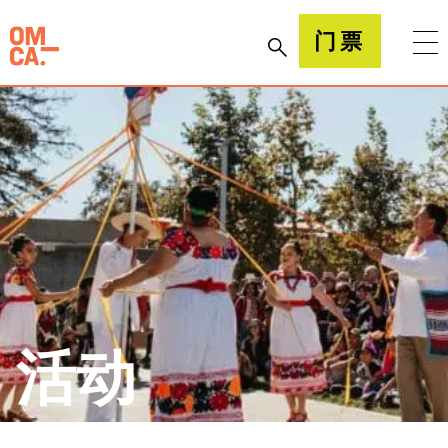
跳
到
加州奥克兰博物馆(OMCA)
门票
内
容
活动