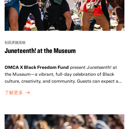
社区庆祝活动
Juneteenth! at the Museum
OMCA X Black Freedom Fund
present Juneteenth! at
the Museum—a vibrant, full-day celebration of Black
culture, creativity, and community. Guests can expect a
dynamic campus filled with live performances and DJ
了解更多
sets from boundary-pushing artists, delicious offerings
from standout Bay Area Black chefs and food vendors,
and hands-on activities that invite visitors of all ages to
move, make, and connect in celebration of Black culture.