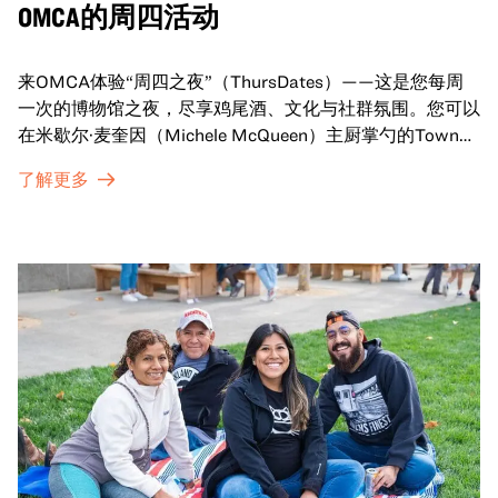
OMCA的周四活动
来OMCA体验“周四之夜”（ThursDates）——这是您每周
一次的博物馆之夜，尽享鸡尾酒、文化与社群氛围。您可以
在米歇尔·麦奎因（Michele McQueen）主厨掌勺的Town
Fare Cafe与朋友畅聊，在音乐声中品尝饮品和小食；或者
了解更多
探索那些在夜幕下焕发活力的展厅，那里将呈现快闪表演、
主题对谈、现场绘画等丰富活动——仅限成人参与！