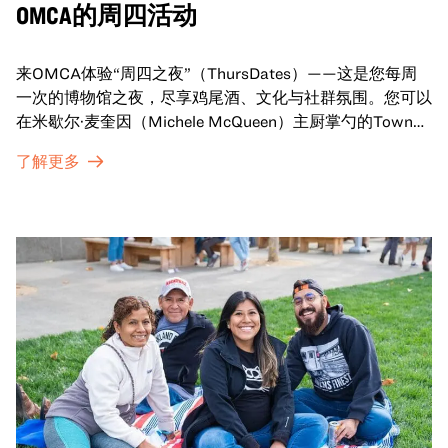
OMCA的周四活动
来OMCA体验“周四之夜”（ThursDates）——这是您每周
一次的博物馆之夜，尽享鸡尾酒、文化与社群氛围。您可以
在米歇尔·麦奎因（Michele McQueen）主厨掌勺的Town
Fare Cafe与朋友畅聊，在音乐声中品尝饮品和小食；或者
了解更多
探索那些在夜幕下焕发活力的展厅，那里将呈现快闪表演、
主题对谈、现场绘画等丰富活动——仅限成人参与！