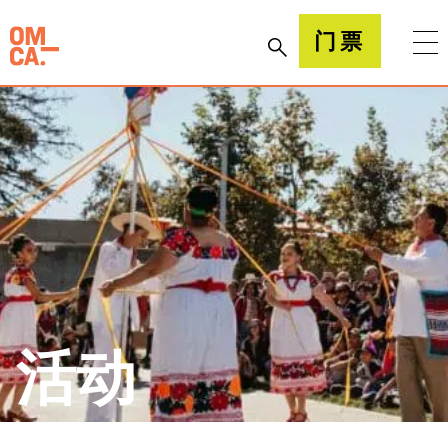
跳
到
加州奥克兰博物馆(OMCA)
门票
内
容
活动