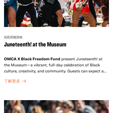
社区庆祝活动
Juneteenth! at the Museum
OMCA X Black Freedom Fund
present Juneteenth! at
the Museum—a vibrant, full-day celebration of Black
culture, creativity, and community. Guests can expect a
dynamic campus filled with live performances and DJ
了解更多
sets from boundary-pushing artists, delicious offerings
from standout Bay Area Black chefs and food vendors,
and hands-on activities that invite visitors of all ages to
move, make, and connect in celebration of Black culture.