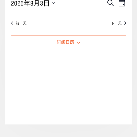
活
事
2025年8月3日
搜
月
天
动
索
件
3
选
搜
视
择
日
前一天
下一天
索
图
日
的
期。
和
导
活
订阅日历
视
航
动
图
导
航