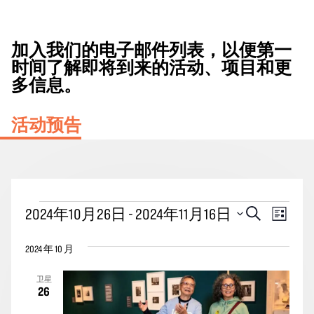
加入我们的电子邮件列表，以便第一
时间了解即将到来的活动、项目和更
多信息。
活动预告
活
活
事
2024年10月26日
 - 
2024年11月16日
搜
列
动
动
索
件
表
选
搜
视
2024 年 10 月
择
索
图
日
卫星
期。
和
导
26
视
航