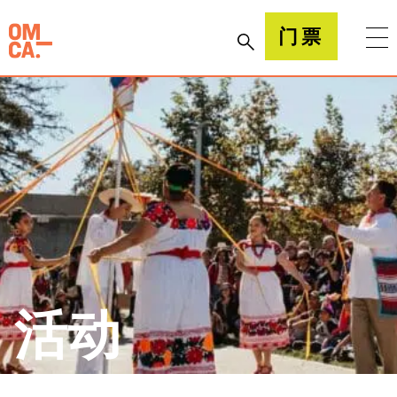
跳
到
加州奥克兰博物馆(OMCA)
门票
内
容
活动