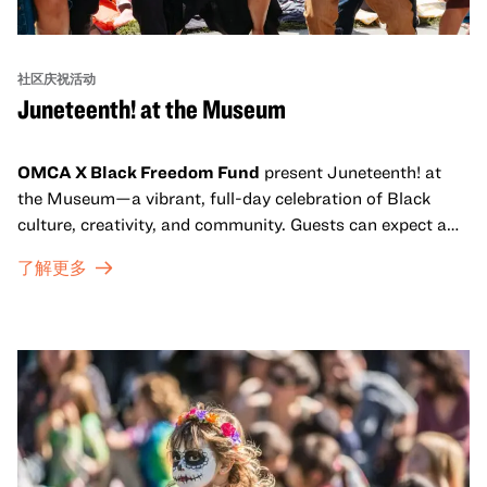
社区庆祝活动
Juneteenth! at the Museum
OMCA X Black Freedom Fund
present Juneteenth! at
the Museum—a vibrant, full-day celebration of Black
culture, creativity, and community. Guests can expect a
dynamic campus filled with live performances and DJ
了解更多
sets from boundary-pushing artists, delicious offerings
from standout Bay Area Black chefs and food vendors,
and hands-on activities that invite visitors of all ages to
move, make, and connect in celebration of Black culture.