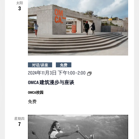
太阳
3
对话/讲座
免费
OMCA
2024年11月3日 下午1:00
–
2:00
建
筑
OMCA 建筑漫步与座谈
漫
步
OMCA校园
与
免费
座
谈
星期四
7