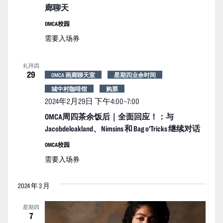
廊聊天
OMCA校园
需要入场券
礼拜四
29
OMCA 画廊聊天室
星期四业余时间
城中村咖啡馆
购票
2024年2月29日 下午4:00
–
7:00
OMCA周四茶余饭后｜全面回应！：与
Jacobdeloakland、Nimsins 和 Bag o'Tricks 继续对话
OMCA校园
需要入场券
2024 年 3 月
星期四
7