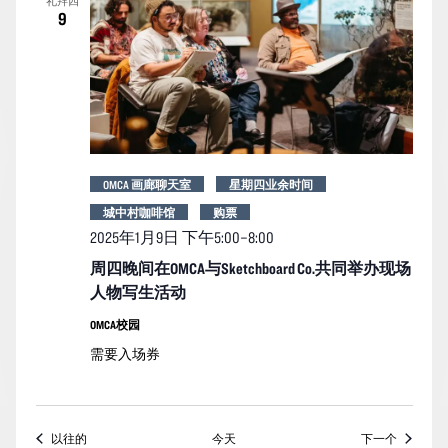
礼拜四
9
OMCA 画廊聊天室
星期四业余时间
城中村咖啡馆
购票
2025年1月9日 下午5:00
–
8:00
周四晚间在OMCA与Sketchboard Co.共同举办现场
人物写生活动
OMCA校园
需要入场券
活动
活动
以往的
今天
下一个