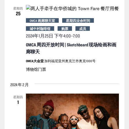
索
图
日
星期四
期。
和
导
25
视
航
OMCA 画廊聊天室
星期四业余时间
图
城中村咖啡馆
购票
成员
导
2024年1月25日 下午4:00
–
7:00
航
OMCA 周四开放时间 | Sketchboard 现场绘画和画
廊聊天
OMCA大会堂
加利福尼亚州奥克兰市奥克1000号
博物馆门票
2024 年 2 月
星期四
1