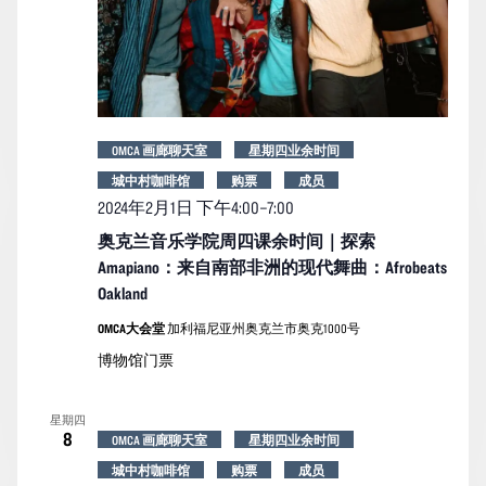
OMCA 画廊聊天室
星期四业余时间
城中村咖啡馆
购票
成员
2024年2月1日 下午4:00
–
7:00
奥克兰音乐学院周四课余时间｜探索
Amapiano：来自南部非洲的现代舞曲：Afrobeats
Oakland
OMCA大会堂
加利福尼亚州奥克兰市奥克1000号
博物馆门票
星期四
8
OMCA 画廊聊天室
星期四业余时间
城中村咖啡馆
购票
成员