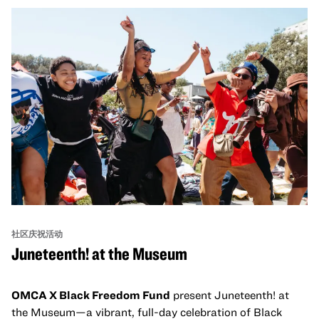
社区庆祝活动
Juneteenth! at the Museum
OMCA X Black Freedom Fund
present Juneteenth! at
the Museum—a vibrant, full-day celebration of Black