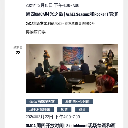
2024年2月15日 下午4:00
–
7:00
周四OMCA时光之后 | AshEL Seasunz和Rocker T表演
OMCA大会堂
加利福尼亚州奥克兰市奥克1000号
博物馆门票
星期四
22
OMCA 画廊聊天室
星期四业余时间
城中村咖啡馆
购票
成员
2024年2月22日 下午4:00
–
7:00
OMCA 周四开放时间 | Sketchboard 现场绘画和画