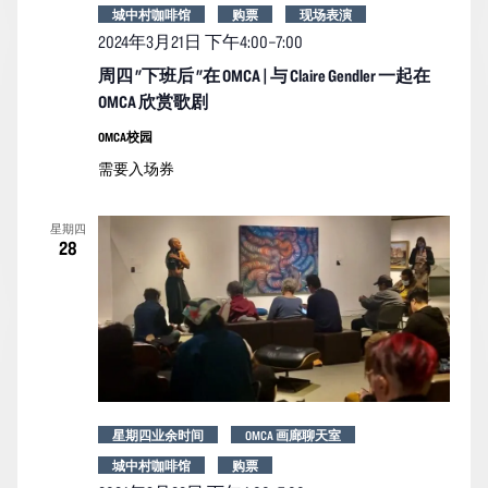
城中村咖啡馆
购票
现场表演
2024年3月21日 下午4:00
–
7:00
周四 "下班后 "在 OMCA | 与 Claire Gendler 一起在
OMCA 欣赏歌剧
OMCA校园
需要入场券
星期四
28
星期四业余时间
OMCA 画廊聊天室
城中村咖啡馆
购票