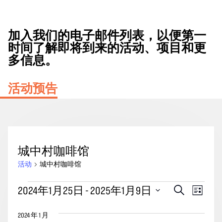
加入我们的电子邮件列表，以便第一
时间了解即将到来的活动、项目和更
多信息。
活动预告
城中村咖啡馆
活动
城中村咖啡馆
活
活
事
2024年1月25日
 - 
2025年1月9日
搜
列
动
动
索
件
表
选
搜
视
2024 年 1 月
择