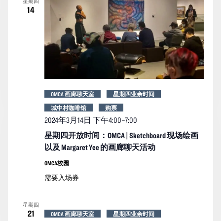
星期四
14
OMCA 画廊聊天室
星期四业余时间
城中村咖啡馆
购票
2024年3月14日 下午4:00
–
7:00
星期四开放时间：OMCA | Sketchboard 现场绘画
以及 Margaret Yee 的画廊聊天活动
OMCA校园
需要入场券
星期四
21
OMCA 画廊聊天室
星期四业余时间