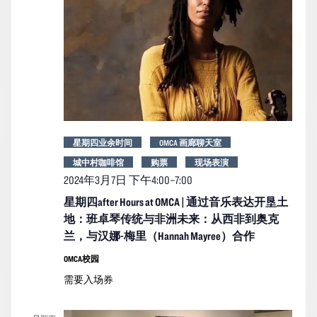
星期四业余时间
OMCA 画廊聊天室
城中村咖啡馆
购票
现场表演
2024年3月7日 下午4:00
–
7:00
星期四after Hours at OMCA | 通过音乐表达开垦土
地：班卓琴传统与非洲未来：从西非到奥克
兰，与汉娜-梅里（Hannah Mayree）合作
OMCA校园
需要入场券