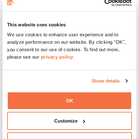
This website uses cookies
We use cookies to enhance user experience and to
analyze performance on our website. By clicking "OK",
you consent to our use of cookies. To find out more,
晚间时间
please see our
privacy policy.
OMCA的周四活动
来OMCA体验“周四之夜”（ThursDates）——这是您每周
Show details
一次的博物馆之夜，尽享鸡尾酒、文化与社群氛围。您可以
在米歇尔·麦奎因（Michele McQueen）主厨掌勺的Town
OK
Fare Cafe与朋友畅聊，在音乐声中品尝饮品和小食；或者
了解更多
探索那些在夜幕下焕发活力的展厅，那里将呈现快闪表演、
主题对谈、现场绘画等丰富活动——仅限成人参与！
Customize