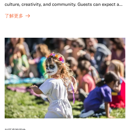
culture, creativity, and community. Guests can expect a
dynamic campus filled with live performances and DJ
了解更多
sets from boundary-pushing artists, delicious offerings
from standout Bay Area Black chefs and food vendors,
and hands-on activities that invite visitors of all ages to
move, make, and connect in celebration of Black culture.
社区庆祝活动