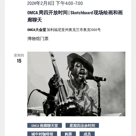
2024年2月8日 下午4:00
–
7:00
OMCA 周四开放时间 | Sketchboard 现场绘画和画
廊聊天
OMCA大会堂
加利福尼亚州奥克兰市奥克1000号
博物馆门票
星期四
15
OMCA 画廊聊天室
星期四业余时间
城中村咖啡馆
购票
成员