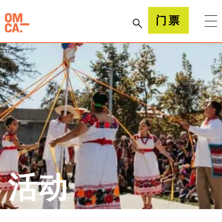
跳
到
加州奥克兰博物馆(OMCA)
门票
内
容
活动