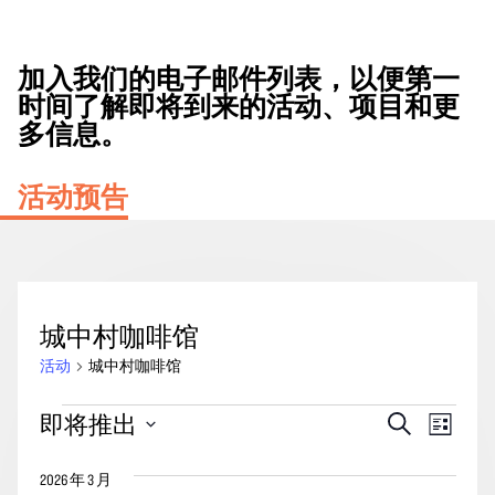
加入我们的电子邮件列表，以便第一
时间了解即将到来的活动、项目和更
多信息。
活动预告
城中村咖啡馆
活动
城中村咖啡馆
活
活
事
即将推出
搜
列
动
动
索
件
表
选
搜
视
2026 年 3 月
择