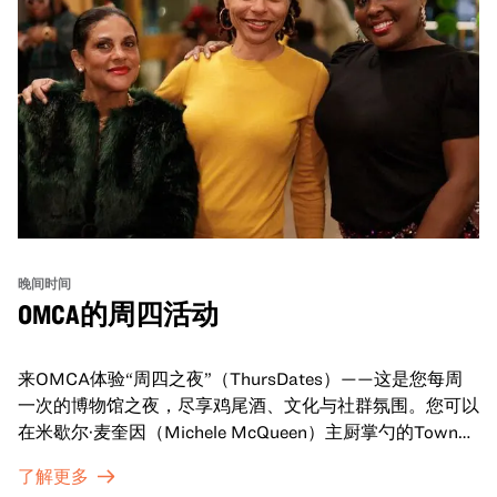
晚间时间
OMCA的周四活动
来OMCA体验“周四之夜”（ThursDates）——这是您每周
一次的博物馆之夜，尽享鸡尾酒、文化与社群氛围。您可以
在米歇尔·麦奎因（Michele McQueen）主厨掌勺的Town
Fare Cafe与朋友畅聊，在音乐声中品尝饮品和小食；或者
了解更多
探索那些在夜幕下焕发活力的展厅，那里将呈现快闪表演、