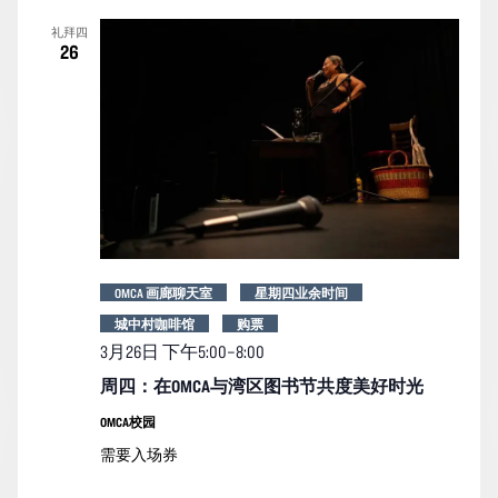
索
图
日
礼拜四
期。
和
导
26
视
航
图
导
航
OMCA 画廊聊天室
星期四业余时间
城中村咖啡馆
购票
3月26日 下午5:00
–
8:00
周四：在OMCA与湾区图书节共度美好时光
OMCA校园
需要入场券