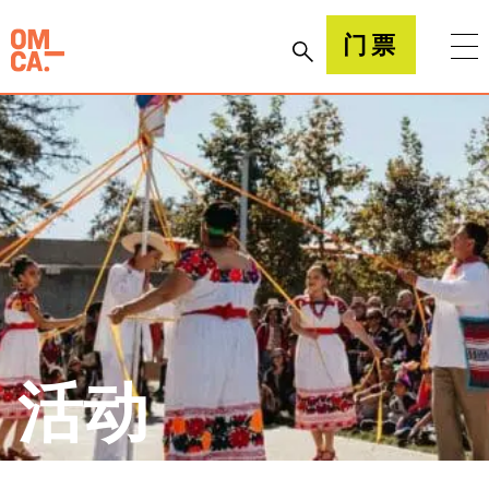
跳
到
加州奥克兰博物馆(OMCA)
门票
内
容
活动