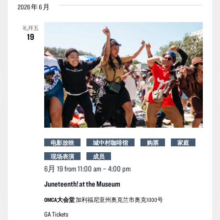
2026 年 6 月
礼拜五
19
电影放映
城中村咖啡馆
购票
家庭
现场表演
成员
6月 19 from 11:00 am
–
4:00 pm
Juneteenth! at the Museum
OMCA大会堂
加利福尼亚州奥克兰市奥克1000号
GA Tickets