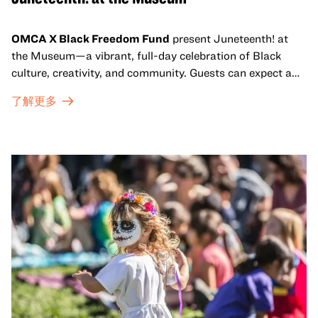
OMCA X Black Freedom Fund
present Juneteenth! at
the Museum—a vibrant, full-day celebration of Black
culture, creativity, and community. Guests can expect a
dynamic campus filled with live performances and DJ
了解更多
sets from boundary-pushing artists, delicious offerings
from standout Bay Area Black chefs and food vendors,
and hands-on activities that invite visitors of all ages to
move, make, and connect in celebration of Black culture.