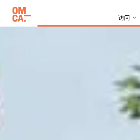
跳
加州奥克兰博物馆(OMCA)
到
访问
内
容