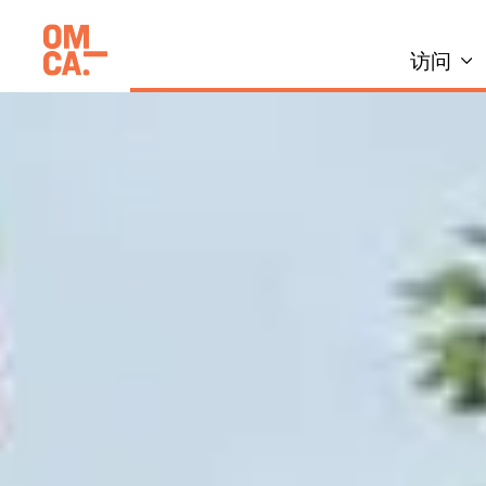
跳
加州奥克兰博物馆(OMCA)
到
访问
内
容