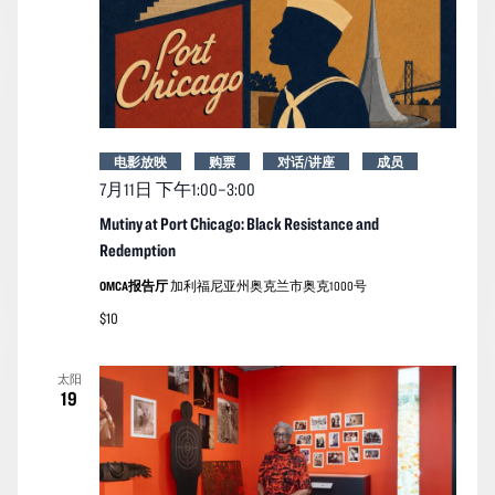
电影放映
购票
对话/讲座
成员
7月11日 下午1:00
–
3:00
Mutiny at Port Chicago: Black Resistance and
Redemption
OMCA报告厅
加利福尼亚州奥克兰市奥克1000号
$10
太阳
19