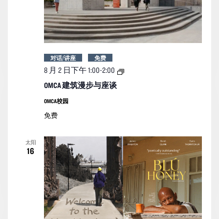
对话/讲座
免费
OMCA
8 月 2 日下午 1:00
-
2:00
建
筑
OMCA 建筑漫步与座谈
漫
步
OMCA校园
与
免费
座
谈
太阳
16