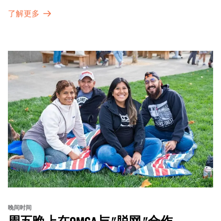
Fare Cafe与朋友畅聊，在音乐声中品尝饮品和小食；或者
了解更多
探索那些在夜幕下焕发活力的展厅，那里将呈现快闪表演、
主题对谈、现场绘画等丰富活动——仅限成人参与！
晚间时间
周五晚上在OMCA与 "脱网 "合作