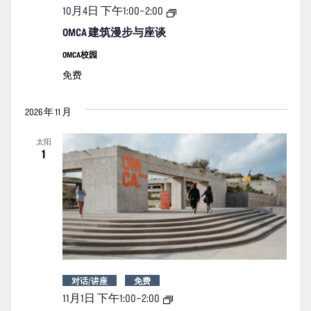
OMCA
10月4日 下午1:00
–
2:00
建
筑
OMCA 建筑漫步与座谈
漫
步
OMCA校园
与
免费
座
谈
2026 年 11 月
太阳
1
对话/讲座
免费
OMCA
11月1日 下午1:00
–
2:00
建