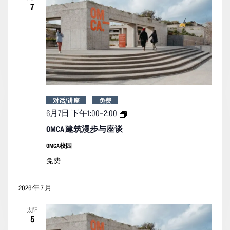
7
对话/讲座
免费
OMCA
6月7日 下午1:00
–
2:00
建
筑
OMCA 建筑漫步与座谈
漫
步
OMCA校园
与
免费
座
谈
2026 年 7 月
太阳
5