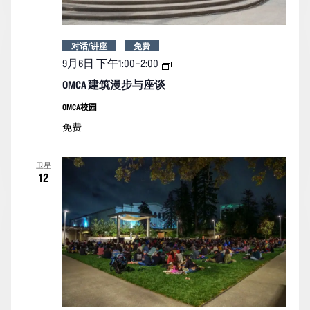
对话/讲座
免费
OMCA
9月6日 下午1:00
–
2:00
建
筑
OMCA 建筑漫步与座谈
漫
步
OMCA校园
与
免费
座
谈
卫星
12