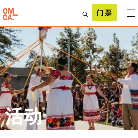
跳
到
加州奥克兰博物馆(OMCA)
门票
内
容
活动