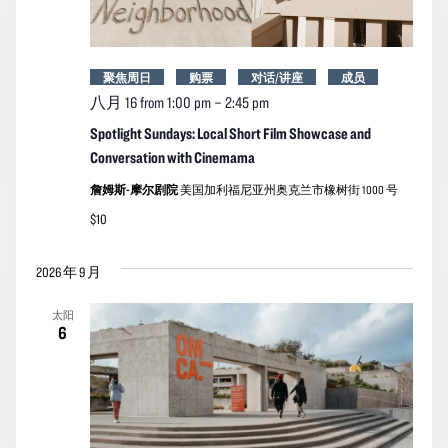
聚焦周日
购票
对话/讲座
成员
八月 16 from 1:00 pm
–
2:45 pm
Spotlight Sundays: Local Short Film Showcase and
Conversation with Cinemama
詹姆斯-摩尔剧院
美国加利福尼亚州奥克兰市橡树街 1000 号
$10
2026 年 9 月
太阳
6