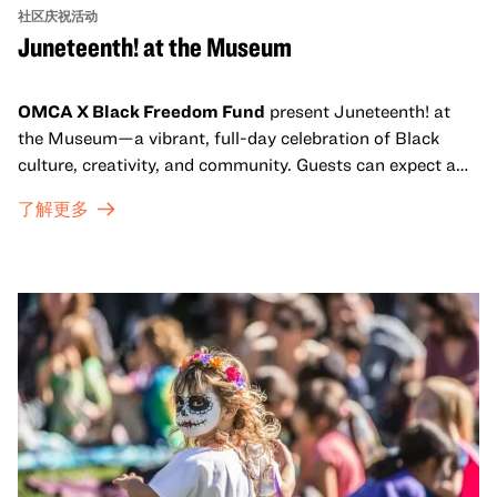
社区庆祝活动
Juneteenth! at the Museum
OMCA X Black Freedom Fund
present Juneteenth! at
the Museum—a vibrant, full-day celebration of Black
culture, creativity, and community. Guests can expect a
dynamic campus filled with live performances and DJ
了解更多
sets from boundary-pushing artists, delicious offerings
from standout Bay Area Black chefs and food vendors,
and hands-on activities that invite visitors of all ages to
move, make, and connect in celebration of Black culture.