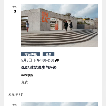
索
图
日
太阳
期。
和
导
3
视
航
图
导
航
对话/讲座
免费
OMCA
5月3日 下午1:00
–
2:00
建
筑
OMCA 建筑漫步与座谈
漫
步
OMCA校园
与
免费
座
谈
2026 年 6 月
太阳