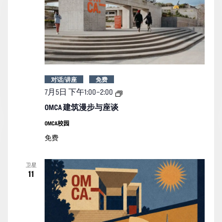
对话/讲座
免费
OMCA
7月5日 下午1:00
–
2:00
建
筑
OMCA 建筑漫步与座谈
漫
步
OMCA校园
与
免费
座
谈
卫星
11