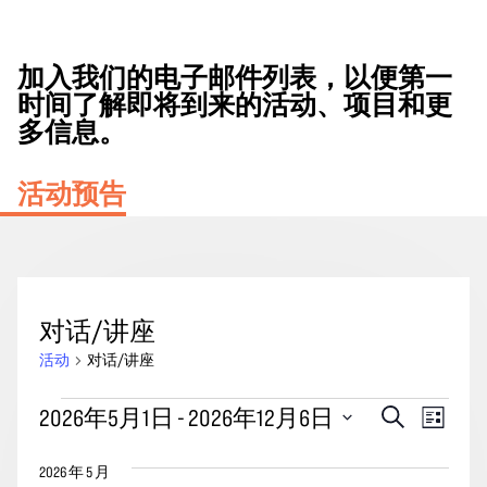
加入我们的电子邮件列表，以便第一
时间了解即将到来的活动、项目和更
多信息。
活动预告
对话/讲座
活动
对话/讲座
活
活
事
2026年5月1日
 - 
2026年12月6日
搜
列
动
动
索
件
表
选
搜
视
2026 年 5 月
择