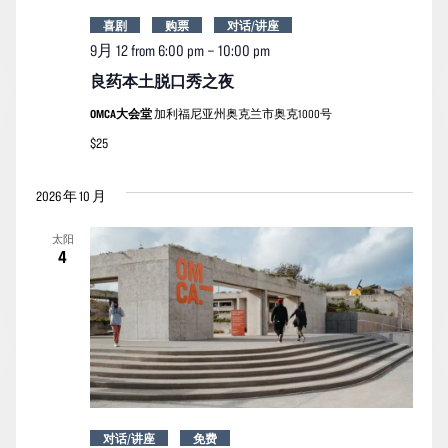
喜剧
购票
对话/讲座
9月 12 from 6:00 pm
–
10:00 pm
良药本土脱口秀之夜
OMCA大会堂
加利福尼亚州奥克兰市奥克1000号
$25
2026 年 10 月
太阳
4
对话/讲座
免费