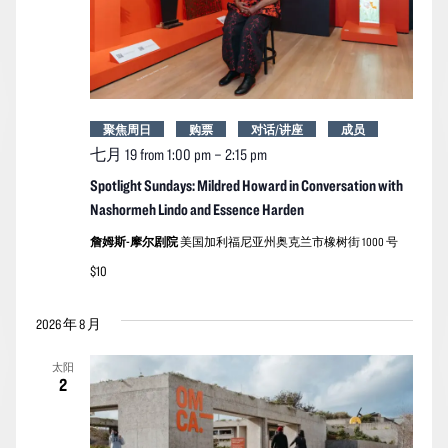
聚焦周日
购票
对话/讲座
成员
七月 19 from 1:00 pm
–
2:15 pm
Spotlight Sundays: Mildred Howard in Conversation with
Nashormeh Lindo and Essence Harden
詹姆斯-摩尔剧院
美国加利福尼亚州奥克兰市橡树街 1000 号
$10
2026 年 8 月
太阳
2