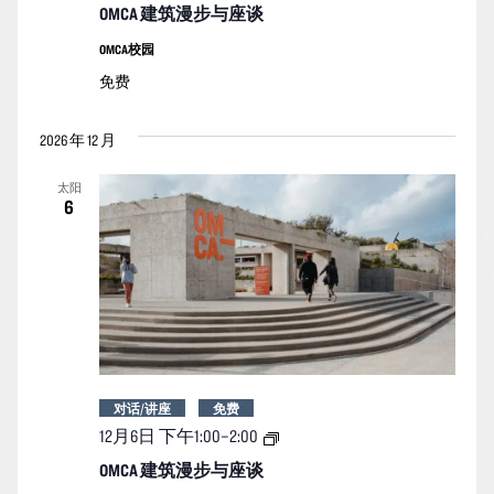
筑
OMCA 建筑漫步与座谈
漫
步
OMCA校园
与
免费
座
谈
2026 年 12 月
太阳
6
对话/讲座
免费
OMCA
12月6日 下午1:00
–
2:00
建
筑
OMCA 建筑漫步与座谈
漫