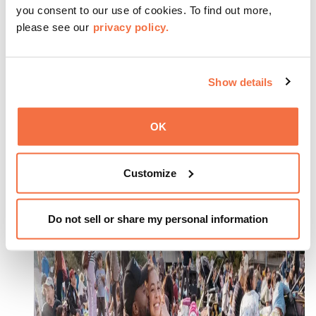
you consent to our use of cookies. To find out more,
please see our
privacy policy.
Show details
OK
星期五 Nights at OMCA with Ashley Mehta
Customize
八月 14 from 5:00 pm
-
9:00 pm
Do not sell or share my personal information