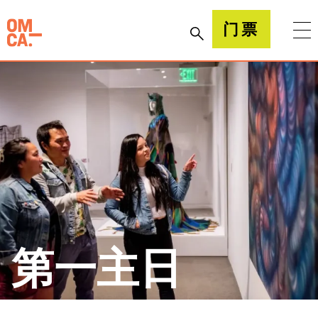
跳
到
加州奥克兰博物馆(OMCA)
门票
内
容
第一主日