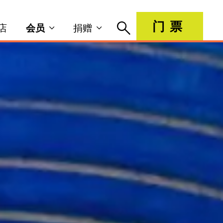
门票
店
会员
捐赠