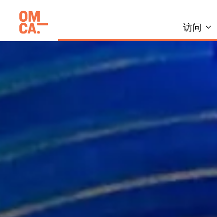
跳
加州奥克兰博物馆(OMCA)
到
访问
内
容