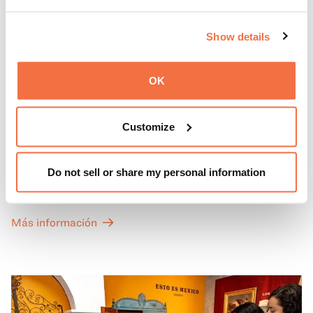
Show details
OK
PRIMEROS DOMINGOS
Primeros domingos
Customize
Todos los primeros domingos de mes, la entrada general
Do not sell or share my personal information
a las Galerías de Arte, Historia y Ciencias Naturales de
California del OMCA es gratuita y las entradas para las
exposiciones especiales de nuestro Gran Salón se ofrecen
Más información
a un precio reducido de 6 $.