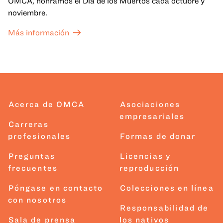
OMCA, honramos el Día de los Muertos cada octubre y
noviembre.
Más información
Acerca de OMCA
Asociaciones
empresariales
Carreras
profesionales
Formas de donar
Preguntas
Licencias y
frecuentes
reproducción
Póngase en contacto
Colecciones en línea
con nosotros
Responsabilidad de
Sala de prensa
los nativos