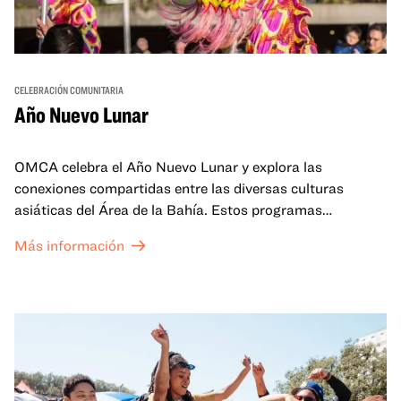
CELEBRACIÓN COMUNITARIA
Año Nuevo Lunar
OMCA celebra el Año Nuevo Lunar y explora las
conexiones compartidas entre las diversas culturas
asiáticas del Área de la Bahía. Estos programas
familiares incluirán ofertas virtuales y presenciales que
Más información
celebran y honran las tradiciones del Año Nuevo Lunar a
través de cuentos, actuaciones, actividades,
demostraciones de cocina y mucho más. La OMCA ofrece
un espacio para que nuestras comunidades AAPI se
reúnan y se eleven mutuamente con círculos de curación
tanto presenciales como virtuales.