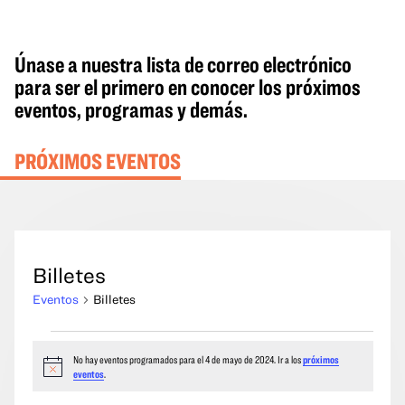
Únase a nuestra lista de correo electrónico
para ser el primero en conocer los próximos
eventos, programas y demás.
PRÓXIMOS EVENTOS
Billetes
Eventos
Billetes
Eventos
No hay eventos programados para el 4 de mayo de 2024. Ir a los
próximos
del
Aviso
eventos
.
4