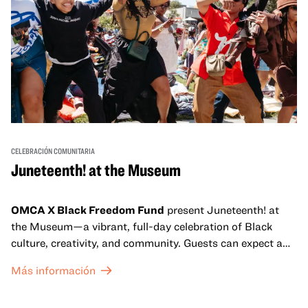
CELEBRACIÓN COMUNITARIA
Juneteenth! at the Museum
OMCA X Black Freedom Fund
present Juneteenth! at
the Museum—a vibrant, full-day celebration of Black
culture, creativity, and community. Guests can expect a
dynamic campus filled with live performances and DJ
Más información
sets from boundary-pushing artists, delicious offerings
from standout Bay Area Black chefs and food vendors,