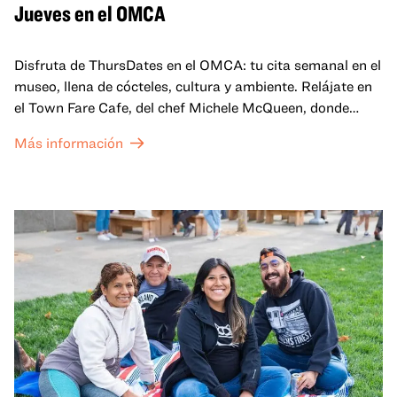
Jueves en el OMCA
Disfruta de ThursDates en el OMCA: tu cita semanal en el
museo, llena de cócteles, cultura y ambiente. Relájate en
el Town Fare Cafe, del chef Michele McQueen, donde
podrás disfrutar de bebidas y aperitivos con música de
Más información
fondo, o explora las galerías, que cobran vida por la noche
con una mezcla de actuaciones improvisadas, charlas,
sesiones de dibujo en directo y mucho más... ¡solo para
adultos!