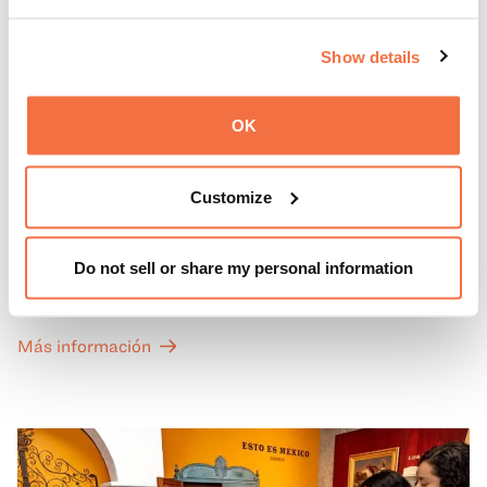
Show details
OK
PRIMEROS DOMINGOS
Primeros domingos
Customize
Todos los primeros domingos de mes, la entrada general
Do not sell or share my personal information
a las Galerías de Arte, Historia y Ciencias Naturales de
California del OMCA es gratuita y las entradas para las
exposiciones especiales de nuestro Gran Salón se ofrecen
Más información
a un precio reducido de 6 $.