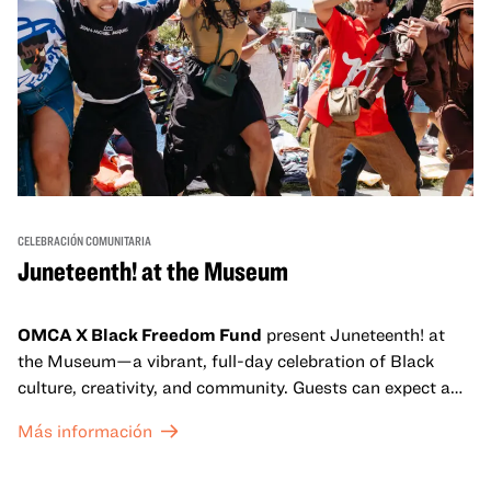
CELEBRACIÓN COMUNITARIA
Juneteenth! at the Museum
OMCA X Black Freedom Fund
present Juneteenth! at
the Museum—a vibrant, full-day celebration of Black
culture, creativity, and community. Guests can expect a
dynamic campus filled with live performances and DJ
Más información
sets from boundary-pushing artists, delicious offerings
from standout Bay Area Black chefs and food vendors,