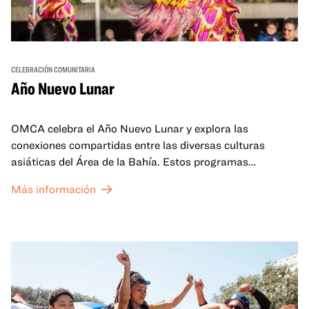
CELEBRACIÓN COMUNITARIA
Año Nuevo Lunar
OMCA celebra el Año Nuevo Lunar y explora las
conexiones compartidas entre las diversas culturas
asiáticas del Área de la Bahía. Estos programas
familiares incluirán ofertas virtuales y presenciales que
Más información
celebran y honran las tradiciones del Año Nuevo Lunar a
través de cuentos, actuaciones, actividades,
demostraciones de cocina y mucho más. La OMCA ofrece
un espacio para que nuestras comunidades AAPI se
reúnan y se eleven mutuamente con círculos de curación
tanto presenciales como virtuales.