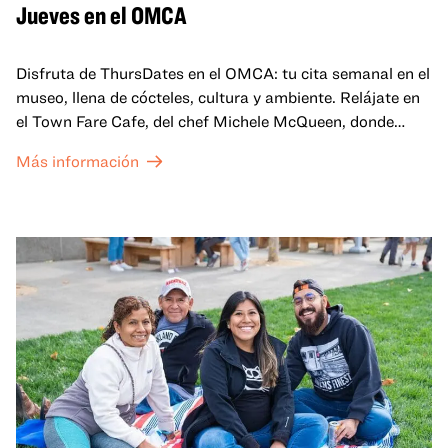
Jueves en el OMCA
Disfruta de ThursDates en el OMCA: tu cita semanal en el
museo, llena de cócteles, cultura y ambiente. Relájate en
el Town Fare Cafe, del chef Michele McQueen, donde
podrás disfrutar de bebidas y aperitivos con música de
Más información
fondo, o explora las galerías, que cobran vida por la noche
con una mezcla de actuaciones improvisadas, charlas,
sesiones de dibujo en directo y mucho más... ¡solo para
adultos!