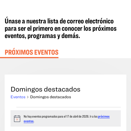
Únase a nuestra lista de correo electrónico
para ser el primero en conocer los próximos
eventos, programas y demás.
PRÓXIMOS EVENTOS
Domingos destacados
Eventos
Domingos destacados
Eventos
No hay eventos programados para el 17 de abril de 2026. Ir a los
próximos
del
Aviso
eventos
.
17