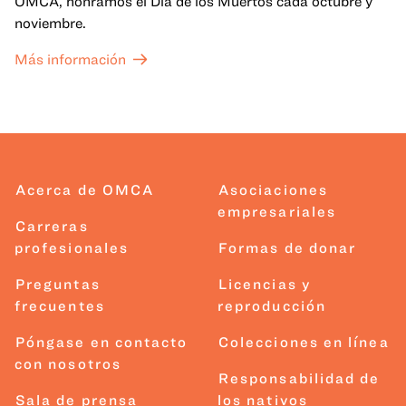
OMCA, honramos el Día de los Muertos cada octubre y
noviembre.
Más información
Acerca de OMCA
Asociaciones
empresariales
Carreras
profesionales
Formas de donar
Preguntas
Licencias y
frecuentes
reproducción
Póngase en contacto
Colecciones en línea
con nosotros
Responsabilidad de
Sala de prensa
los nativos