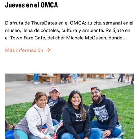
Jueves en el OMCA
Disfruta de ThursDates en el OMCA: tu cita semanal en el
museo, llena de cócteles, cultura y ambiente. Relájate en
el Town Fare Cafe, del chef Michele McQueen, donde
podrás disfrutar de bebidas y aperitivos con música de
Más información
fondo, o explora las galerías, que cobran vida por la noche
con una mezcla de actuaciones improvisadas, charlas,
sesiones de dibujo en directo y mucho más... ¡solo para
adultos!