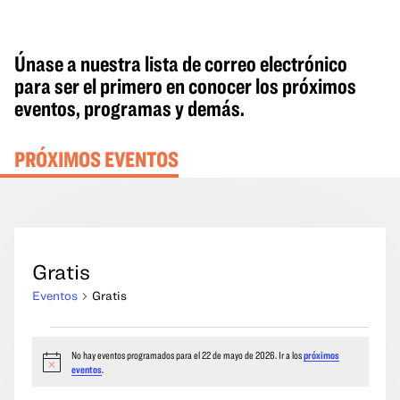
Únase a nuestra lista de correo electrónico
para ser el primero en conocer los próximos
eventos, programas y demás.
PRÓXIMOS EVENTOS
Gratis
Eventos
Gratis
Eventos
No hay eventos programados para el 22 de mayo de 2026. Ir a los
próximos
del
Aviso
eventos
.
22