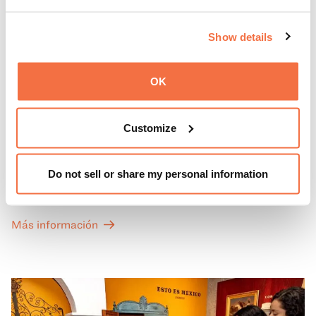
Show details
OK
PRIMEROS DOMINGOS
Primeros domingos
Customize
Todos los primeros domingos de mes, la entrada general
Do not sell or share my personal information
a las Galerías de Arte, Historia y Ciencias Naturales de
California del OMCA es gratuita y las entradas para las
exposiciones especiales de nuestro Gran Salón se ofrecen
Más información
a un precio reducido de 6 $.