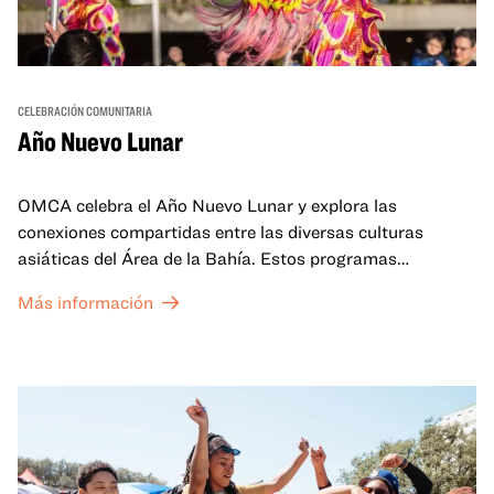
CELEBRACIÓN COMUNITARIA
Año Nuevo Lunar
OMCA celebra el Año Nuevo Lunar y explora las
conexiones compartidas entre las diversas culturas
asiáticas del Área de la Bahía. Estos programas
familiares incluirán ofertas virtuales y presenciales que
Más información
celebran y honran las tradiciones del Año Nuevo Lunar a
través de cuentos, actuaciones, actividades,
demostraciones de cocina y mucho más. La OMCA ofrece
un espacio para que nuestras comunidades AAPI se
reúnan y se eleven mutuamente con círculos de curación
tanto presenciales como virtuales.