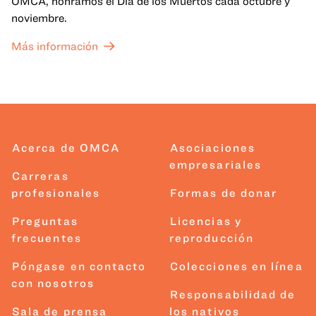
OMCA, honramos el Día de los Muertos cada octubre y
noviembre.
Más información
Acerca de OMCA
Asociaciones
empresariales
Carreras
profesionales
Formas de donar
Preguntas
Licencias y
frecuentes
reproducción
Póngase en contacto
Colecciones en línea
con nosotros
Responsabilidad de
Sala de prensa
los nativos