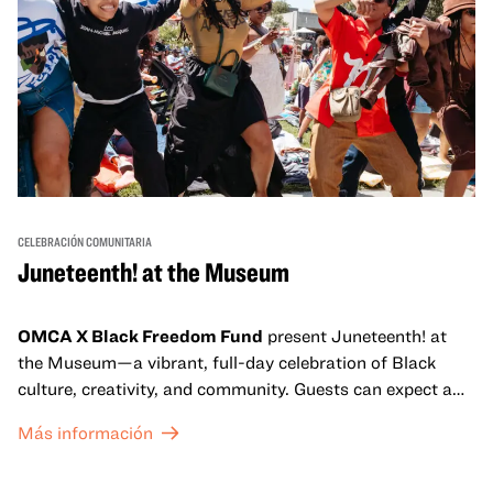
CELEBRACIÓN COMUNITARIA
Juneteenth! at the Museum
OMCA X Black Freedom Fund
present Juneteenth! at
the Museum—a vibrant, full-day celebration of Black
culture, creativity, and community. Guests can expect a
dynamic campus filled with live performances and DJ
Más información
sets from boundary-pushing artists, delicious offerings
from standout Bay Area Black chefs and food vendors,