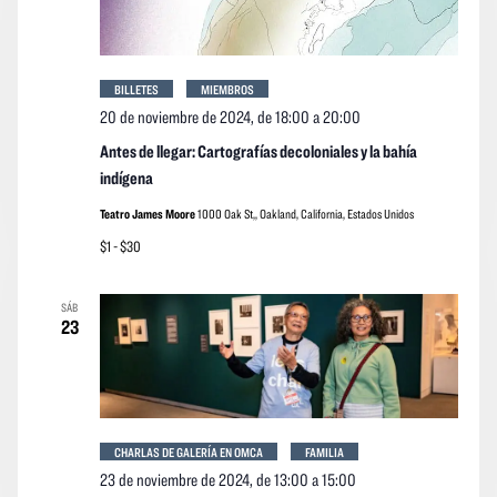
BILLETES
MIEMBROS
20 de noviembre de 2024, de 18:00
a
20:00
Antes de llegar: Cartografías decoloniales y la bahía
indígena
Teatro James Moore
1000 Oak St,, Oakland, California, Estados Unidos
$1 - $30
SÁB
23
CHARLAS DE GALERÍA EN OMCA
FAMILIA
23 de noviembre de 2024, de 13:00
a
15:00