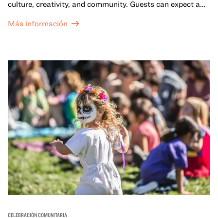
culture, creativity, and community. Guests can expect a
dynamic campus filled with live performances and DJ
Más información
sets from boundary-pushing artists, delicious offerings
from standout Bay Area Black chefs and food vendors,
and hands-on activities that invite visitors of all ages to
move, make, and connect in celebration of Black culture.
CELEBRACIÓN COMUNITARIA