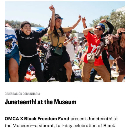
un espacio para que nuestras comunidades AAPI se
reúnan y se eleven mutuamente con círculos de curación
tanto presenciales como virtuales.
CELEBRACIÓN COMUNITARIA
Juneteenth! at the Museum
OMCA X Black Freedom Fund
present Juneteenth! at
the Museum—a vibrant, full-day celebration of Black