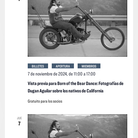
event
BILLETES
APERTURA
MIEMBROS
7 de noviembre de 2024, de 11:00
a
17:00
Vista previa para Born of the Bear Dance: Fotografías de
Dugan Aguilar sobre los nativos de California
Gratuito para los socios
JUE
7