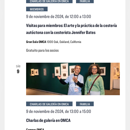
CHARLAS DE GALERÍA EN OMCA
FAMILIA
MIEMBROS
9 de noviembre de 2024, de 12:00
a
13:00
Visitas para miembros: El arte y la práctica de la cestería
autóctona con la cesterista Jennifer Bates
Gran Sala OMCA
1000 Oak, Oakland, California
Gratuito para los socios
SÁB
9
CHARLAS DE GALERÍA EN OMCA
FAMILIA
9 de noviembre de 2024, de 13:00
a
15:00
Charlas de galería en OMCA
Campus OMCA