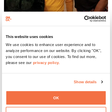
HORARIO DE TARDE
Jueves en el OMCA
This website uses cookies
Disfruta de ThursDates en el OMCA: tu cita semanal en el
We use cookies to enhance user experience and to
museo, llena de cócteles, cultura y ambiente. Relájate en
analyze performance on our website. By clicking "OK",
el Town Fare Cafe, del chef Michele McQueen, donde
you consent to our use of cookies. To find out more,
podrás disfrutar de bebidas y aperitivos con música de
please see our
privacy policy.
Más información
fondo, o explora las galerías, que cobran vida por la noche
con una mezcla de actuaciones improvisadas, charlas,
sesiones de dibujo en directo y mucho más... ¡solo para
Show details
adultos!
OK