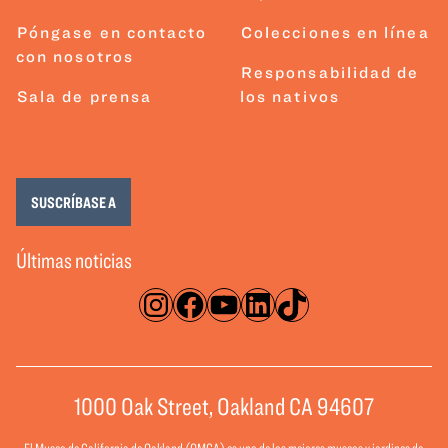
Póngase en contacto
Colecciones en línea
con nosotros
Responsabilidad de
Sala de prensa
los nativos
SUSCRÍBASE A
Últimas noticias
Instagram
Facebook
YouTube
LinkedIn
TikTok
1000 Oak Street, Oakland CA 94607
El Museo de California de Oakland (OMCA) es uno de los mejores museos y jardines de