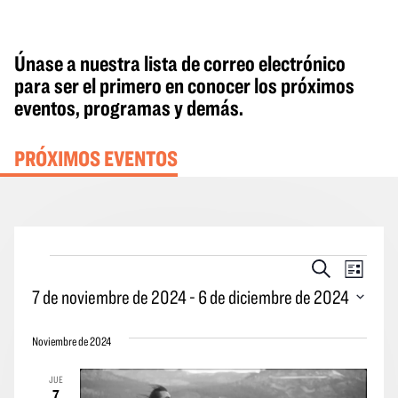
Únase a nuestra lista de correo electrónico
para ser el primero en conocer los próximos
eventos, programas y demás.
PRÓXIMOS EVENTOS
Eventos
Eventos
Naveg
Buscar
Lista
en
Búsqueda
por
7 de noviembre de 2024
 - 
6 de diciembre de 2024
y
las
Seleccione
vistas
vistas
Noviembre de 2024
la
Navegació
de
fecha.
JUE
los
7