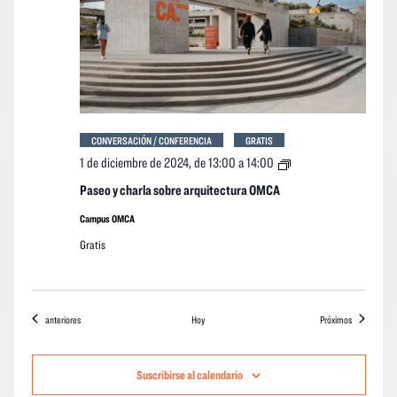
CONVERSACIÓN / CONFERENCIA
GRATIS
Paseo
1 de diciembre de 2024, de 13:00
a
14:00
y
charla
Paseo y charla sobre arquitectura OMCA
sobre
arquitectura
Campus OMCA
OMCA
Gratis
Eventos
eventos
anteriores
Hoy
Próximos
Suscribirse al calendario