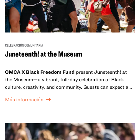
CELEBRACIÓN COMUNITARIA
Juneteenth! at the Museum
OMCA X Black Freedom Fund
present Juneteenth! at
the Museum—a vibrant, full-day celebration of Black
culture, creativity, and community. Guests can expect a
dynamic campus filled with live performances and DJ
Más información
sets from boundary-pushing artists, delicious offerings
from standout Bay Area Black chefs and food vendors,
and hands-on activities that invite visitors of all ages to
move, make, and connect in celebration of Black culture.