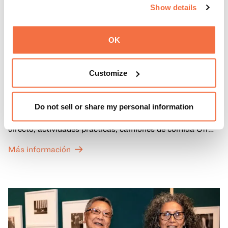
Show details
HORARIO DE TARDE
Viernes por la noche en OMCA con Off the Grid
OK
Vuelven los viernes por la noche en OMCA con Off the
Grid, la fiesta semanal gratuita favorita de Oakland, de
Customize
abril a octubre.
Reúnase con la familia, los amigos y la comunidad todos
Do not sell or share my personal information
los viernes de 17:00 a 21:00 para disfrutar de música en
directo, actividades prácticas, camiones de comida Off
the Grid (OTG) y acceso nocturno a nuestras galerías y
Más información
exposiciones especiales, con una
entrada al Museo
.