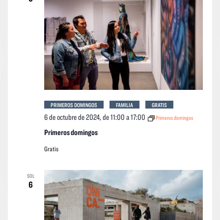
event
PRIMEROS DOMINGOS
FAMILIA
GRATIS
6 de octubre de 2024, de 11:00
a
17:00
Primeros domingos
Primeros domingos
Gratis
SOL
6