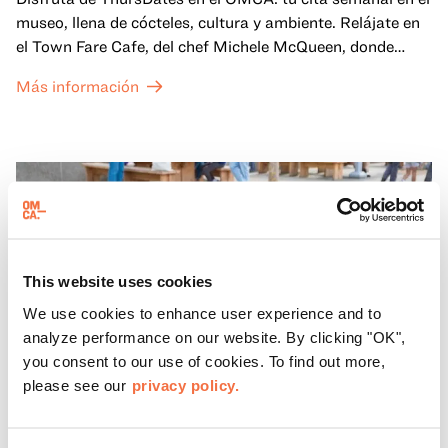
museo, llena de cócteles, cultura y ambiente. Relájate en
el Town Fare Cafe, del chef Michele McQueen, donde
podrás disfrutar de bebidas y aperitivos con música de
Más información
fondo, o explora las galerías, que cobran vida por la noche
con una mezcla de actuaciones improvisadas, charlas,
sesiones de dibujo en directo y mucho más... ¡solo para
adultos!
This website uses cookies
We use cookies to enhance user experience and to
analyze performance on our website. By clicking "OK",
you consent to our use of cookies. To find out more,
please see our
privacy policy.