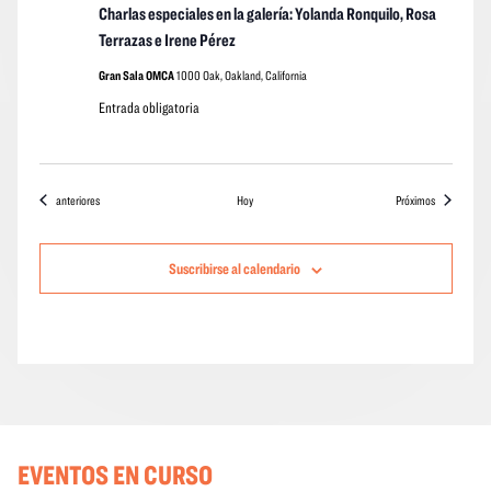
Charlas especiales en la galería: Yolanda Ronquilo, Rosa
Terrazas e Irene Pérez
Gran Sala OMCA
1000 Oak, Oakland, California
Entrada obligatoria
Eventos
eventos
anteriores
Hoy
Próximos
Suscribirse al calendario
EVENTOS EN CURSO