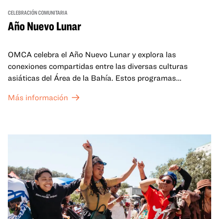
CELEBRACIÓN COMUNITARIA
Año Nuevo Lunar
OMCA celebra el Año Nuevo Lunar y explora las
conexiones compartidas entre las diversas culturas
asiáticas del Área de la Bahía. Estos programas
familiares incluirán ofertas virtuales y presenciales que
Más información
celebran y honran las tradiciones del Año Nuevo Lunar a
través de cuentos, actuaciones, actividades,
demostraciones de cocina y mucho más. La OMCA ofrece
un espacio para que nuestras comunidades AAPI se
reúnan y se eleven mutuamente con círculos de curación
tanto presenciales como virtuales.