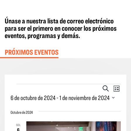
Únase a nuestra lista de correo electrónico
para ser el primero en conocer los próximos
eventos, programas y demás.
PRÓXIMOS EVENTOS
Eventos
Eventos
Naveg
Buscar
Lista
en
Búsqueda
por
6 de octubre de 2024
 - 
1 de noviembre de 2024
y
las
Seleccione
vistas
vistas
Octubre de 2024
la
Navegació
de
fecha.
SOL
los
6