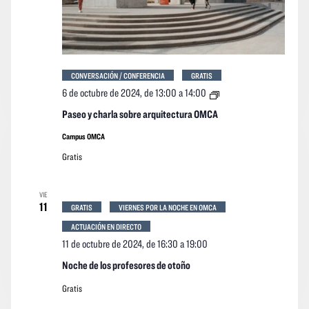
CONVERSACIÓN / CONFERENCIA
GRATIS
Paseo
6 de octubre de 2024, de 13:00
a
14:00
y
charla
Paseo y charla sobre arquitectura OMCA
sobre
arquitectura
Campus OMCA
OMCA
Gratis
VIE
11
GRATIS
VIERNES POR LA NOCHE EN OMCA
ACTUACIÓN EN DIRECTO
11 de octubre de 2024, de 16:30
a
19:00
Noche de los profesores de otoño
Gratis