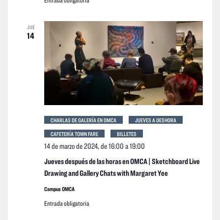
Entrada obligatoria
JUE
14
CHARLAS DE GALERÍA EN OMCA
JUEVES A DESHORA
CAFETERÍA TOWN FARE
BILLETES
14 de marzo de 2024, de 16:00
a
19:00
Jueves después de las horas en OMCA | Sketchboard Live
Drawing and Gallery Chats with Margaret Yee
Campus OMCA
Entrada obligatoria