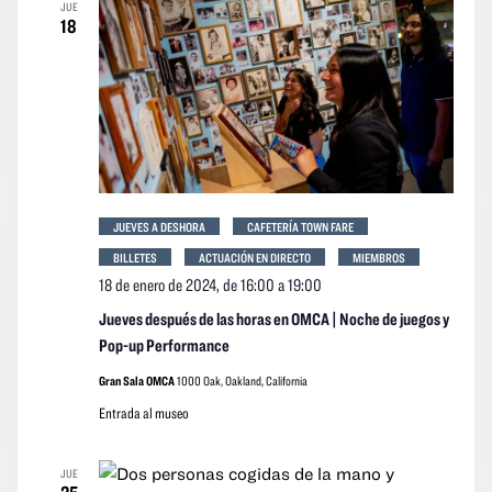
JUE
18
JUEVES A DESHORA
CAFETERÍA TOWN FARE
BILLETES
ACTUACIÓN EN DIRECTO
MIEMBROS
18 de enero de 2024, de 16:00
a
19:00
Jueves después de las horas en OMCA | Noche de juegos y
Pop-up Performance
Gran Sala OMCA
1000 Oak, Oakland, California
Entrada al museo
JUE