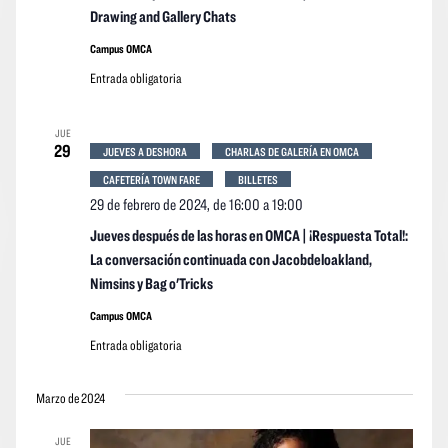
Drawing and Gallery Chats
Campus OMCA
Entrada obligatoria
JUE
29
JUEVES A DESHORA
CHARLAS DE GALERÍA EN OMCA
CAFETERÍA TOWN FARE
BILLETES
29 de febrero de 2024, de 16:00
a
19:00
Jueves después de las horas en OMCA | ¡Respuesta Total!:
La conversación continuada con Jacobdeloakland,
Nimsins y Bag o'Tricks
Campus OMCA
Entrada obligatoria
Marzo de 2024
JUE