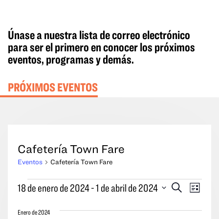
Únase a nuestra lista de correo electrónico
para ser el primero en conocer los próximos
eventos, programas y demás.
PRÓXIMOS EVENTOS
Cafetería Town Fare
Eventos
Cafetería Town Fare
Eventos
Eventos
Naveg
18 de enero de 2024
 - 
1 de abril de 2024
Buscar
Lista
en
Búsqueda
por
Seleccione
y
las
Enero de 2024
la