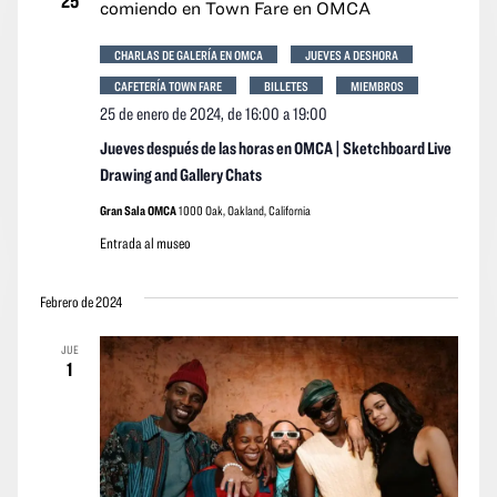
25
CHARLAS DE GALERÍA EN OMCA
JUEVES A DESHORA
CAFETERÍA TOWN FARE
BILLETES
MIEMBROS
25 de enero de 2024, de 16:00
a
19:00
Jueves después de las horas en OMCA | Sketchboard Live
Drawing and Gallery Chats
Gran Sala OMCA
1000 Oak, Oakland, California
Entrada al museo
Febrero de 2024
JUE
1