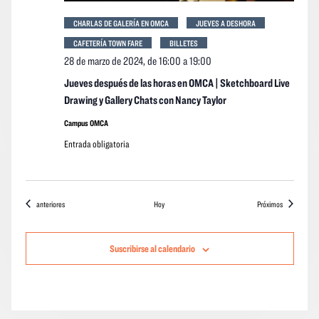
CHARLAS DE GALERÍA EN OMCA
JUEVES A DESHORA
CAFETERÍA TOWN FARE
BILLETES
28 de marzo de 2024, de 16:00
a
19:00
Jueves después de las horas en OMCA | Sketchboard Live
Drawing y Gallery Chats con Nancy Taylor
Campus OMCA
Entrada obligatoria
Eventos
eventos
anteriores
Hoy
Próximos
Suscribirse al calendario