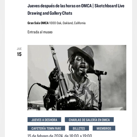
Jueves después de las horas en OMCA | Sketchboard Live
Drawing and Gallery Chats
Gran Sala OMCA
1000 Oak, Oakland, California
Entrada al museo
JUE
15
JUEVES A DESHORA
CHARLAS DE GALERÍA EN OMCA
CAFETERÍA TOWN FARE
BILLETES
MIEMBROS
15 de febrero de 2024, de 16:00
a
19:00