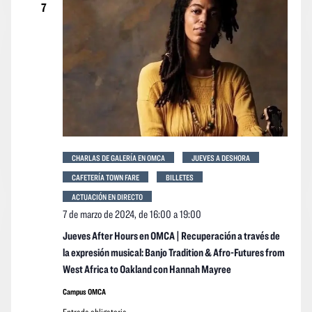
7
CHARLAS DE GALERÍA EN OMCA
JUEVES A DESHORA
CAFETERÍA TOWN FARE
BILLETES
ACTUACIÓN EN DIRECTO
7 de marzo de 2024, de 16:00
a
19:00
Jueves After Hours en OMCA | Recuperación a través de
la expresión musical: Banjo Tradition & Afro-Futures from
West Africa to Oakland con Hannah Mayree
Campus OMCA