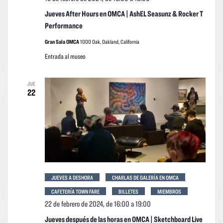
Jueves After Hours en OMCA | AshEL Seasunz & Rocker T
Performance
Gran Sala OMCA
1000 Oak, Oakland, California
Entrada al museo
JUE
22
JUEVES A DESHORA
CHARLAS DE GALERÍA EN OMCA
CAFETERÍA TOWN FARE
BILLETES
MIEMBROS
22 de febrero de 2024, de 16:00
a
19:00
Jueves después de las horas en OMCA | Sketchboard Live