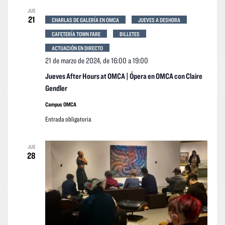
JUE
21
CHARLAS DE GALERÍA EN OMCA
JUEVES A DESHORA
CAFETERÍA TOWN FARE
BILLETES
ACTUACIÓN EN DIRECTO
21 de marzo de 2024, de 16:00
a
19:00
Jueves After Hours at OMCA | Ópera en OMCA con Claire
Gendler
Campus OMCA
Entrada obligatoria
JUE
28