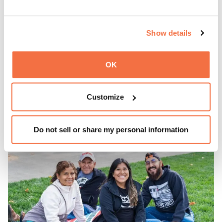
HORARIO DE TARDE
Jueves en el OMCA
Show details
Disfruta de ThursDates en el OMCA: tu cita semanal en el
museo, llena de cócteles, cultura y ambiente. Relájate en
OK
el Town Fare Cafe, del chef Michele McQueen, donde
podrás disfrutar de bebidas y aperitivos con música de
Más información
Customize
fondo, o explora las galerías, que cobran vida por la noche
con una mezcla de actuaciones improvisadas, charlas,
sesiones de dibujo en directo y mucho más... ¡solo para
Do not sell or share my personal information
adultos!