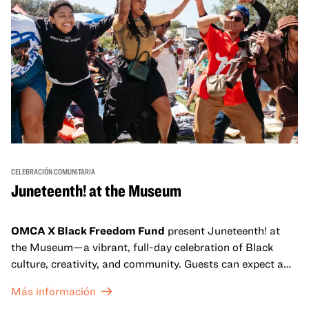
CELEBRACIÓN COMUNITARIA
Juneteenth! at the Museum
OMCA X Black Freedom Fund
present Juneteenth! at
the Museum—a vibrant, full-day celebration of Black
culture, creativity, and community. Guests can expect a
dynamic campus filled with live performances and DJ
Más información
sets from boundary-pushing artists, delicious offerings