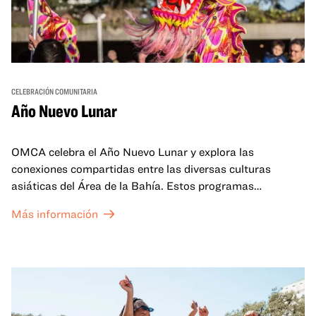
CELEBRACIÓN COMUNITARIA
Año Nuevo Lunar
OMCA celebra el Año Nuevo Lunar y explora las
conexiones compartidas entre las diversas culturas
asiáticas del Área de la Bahía. Estos programas
familiares incluirán ofertas virtuales y presenciales que
Más información
celebran y honran las tradiciones del Año Nuevo Lunar a
través de cuentos, actuaciones, actividades,
demostraciones de cocina y mucho más. La OMCA ofrece
un espacio para que nuestras comunidades AAPI se
reúnan y se eleven mutuamente con círculos de curación
tanto presenciales como virtuales.