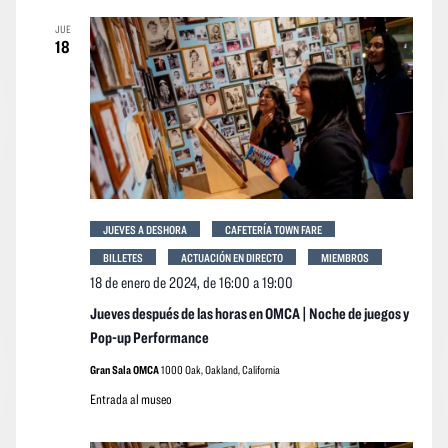
vistas
vistas
fecha.
JUE
Navegació
de
18
los
event
JUEVES A DESHORA
CAFETERÍA TOWN FARE
BILLETES
ACTUACIÓN EN DIRECTO
MIEMBROS
18 de enero de 2024, de 16:00
a
19:00
Jueves después de las horas en OMCA | Noche de juegos y
Pop-up Performance
Gran Sala OMCA
1000 Oak, Oakland, California
Entrada al museo