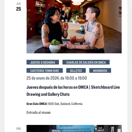
JUE
25
JUEVES A DESHORA
CHARLAS DE GALERÍA EN OMCA
CAFETERÍA TOWN FARE
BILLETES
MIEMBROS
25 de enero de 2024, de 16:00
a
19:00
Jueves después de las horas en OMCA | Sketchboard Live
Drawing and Gallery Chats
Gran Sala OMCA
1000 Oak, Oakland, California
Entrada al museo
SÁB