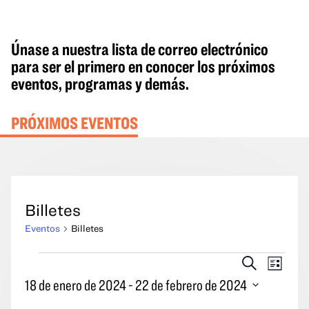
Únase a nuestra lista de correo electrónico
para ser el primero en conocer los próximos
eventos, programas y demás.
PRÓXIMOS EVENTOS
Billetes
Eventos
Billetes
Eventos
Eventos
Naveg
Buscar
Lista
en
Búsqueda
por
18 de enero de 2024
 - 
22 de febrero de 2024
y
las
Seleccione