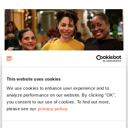
This website uses cookies
We use cookies to enhance user experience and to
analyze performance on our website. By clicking "OK",
HORARIO DE TARDE
you consent to our use of cookies. To find out more,
Jueves en el OMCA
please see our
privacy policy.
Disfruta de ThursDates en el OMCA: tu cita semanal en el