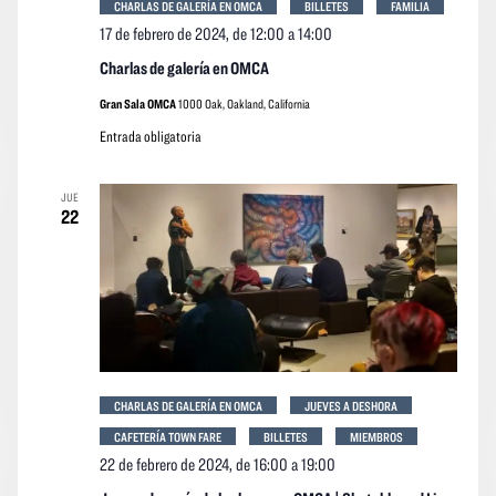
CHARLAS DE GALERÍA EN OMCA
BILLETES
FAMILIA
17 de febrero de 2024, de 12:00
a
14:00
Charlas de galería en OMCA
Gran Sala OMCA
1000 Oak, Oakland, California
Entrada obligatoria
JUE
22
CHARLAS DE GALERÍA EN OMCA
JUEVES A DESHORA
CAFETERÍA TOWN FARE
BILLETES
MIEMBROS
22 de febrero de 2024, de 16:00
a
19:00