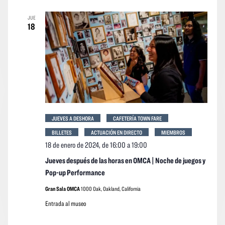
JUE
18
JUEVES A DESHORA
CAFETERÍA TOWN FARE
BILLETES
ACTUACIÓN EN DIRECTO
MIEMBROS
18 de enero de 2024, de 16:00
a
19:00
Jueves después de las horas en OMCA | Noche de juegos y
Pop-up Performance
Gran Sala OMCA
1000 Oak, Oakland, California
Entrada al museo