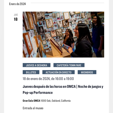
vistas
vistas
Enero de 2024
la
Navegació
de
fecha.
JUE
los
18
event
JUEVES A DESHORA
CAFETERÍA TOWN FARE
BILLETES
ACTUACIÓN EN DIRECTO
MIEMBROS
18 de enero de 2024, de 16:00
a
19:00
Jueves después de las horas en OMCA | Noche de juegos y
Pop-up Performance
Gran Sala OMCA
1000 Oak, Oakland, California
Entrada al museo