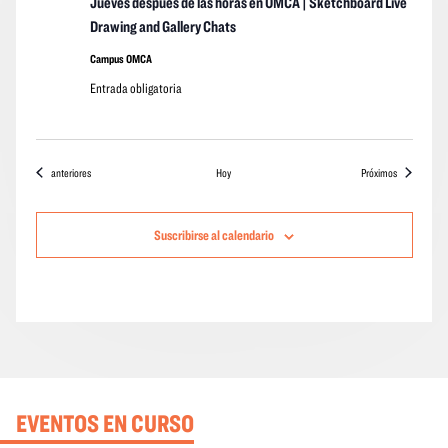
Jueves después de las horas en OMCA | Sketchboard Live
Drawing and Gallery Chats
Campus OMCA
Entrada obligatoria
Eventos
eventos
anteriores
Hoy
Próximos
Suscribirse al calendario
EVENTOS EN CURSO