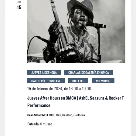
JUE
15
JUEVES A DESHORA
CHARLAS DE GALERÍA EN OMCA
CAFETERÍA TOWN FARE
BILLETES
MIEMBROS
15 de febrero de 2024, de 16:00
a
19:00
Jueves After Hours en OMCA | AshEL Seasunz & Rocker T
Performance
Gran Sala OMCA
1000 Oak, Oakland, California
Entrada al museo