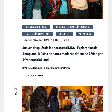
JUEVES A DESHORA
CHARLAS DE GALERÍA EN OMCA
CAFETERÍA TOWN FARE
BILLETES
MIEMBROS
1 de febrero de 2024, de 16:00
a
19:00
Jueves después de las horas en OMCA | Exploración de
Amapiano: Música de danza moderna del sur de África por
Afrobeats Oakland
Gran Sala OMCA
1000 Oak, Oakland, California
Entrada al museo
SÁB
3