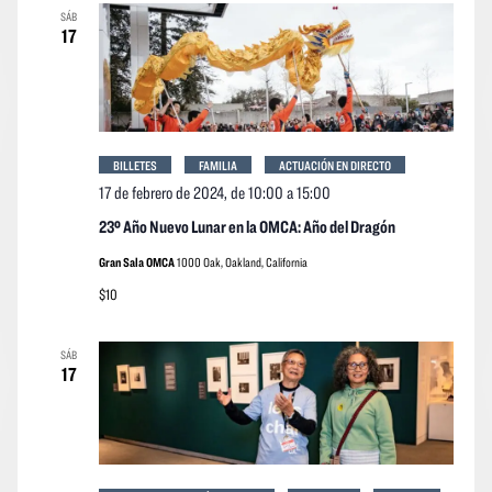
SÁB
17
BILLETES
FAMILIA
ACTUACIÓN EN DIRECTO
17 de febrero de 2024, de 10:00
a
15:00
23º Año Nuevo Lunar en la OMCA: Año del Dragón
Gran Sala OMCA
1000 Oak, Oakland, California
$10
SÁB
17