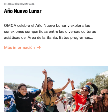
CELEBRACIÓN COMUNITARIA
Año Nuevo Lunar
OMCA celebra el Año Nuevo Lunar y explora las
conexiones compartidas entre las diversas culturas
asiáticas del Área de la Bahía. Estos programas
familiares incluirán ofertas virtuales y presenciales que
Más información
celebran y honran las tradiciones del Año Nuevo Lunar a
través de cuentos, actuaciones, actividades,
demostraciones de cocina y mucho más. La OMCA ofrece
un espacio para que nuestras comunidades AAPI se
reúnan y se eleven mutuamente con círculos de curación
tanto presenciales como virtuales.