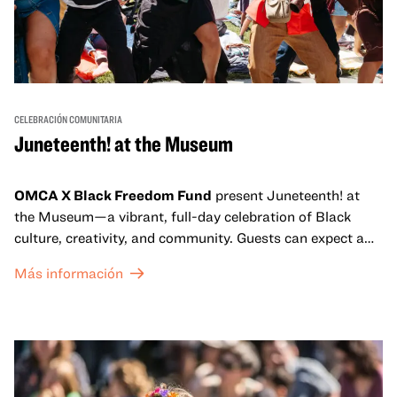
CELEBRACIÓN COMUNITARIA
Juneteenth! at the Museum
OMCA X Black Freedom Fund
present Juneteenth! at
the Museum—a vibrant, full-day celebration of Black
culture, creativity, and community. Guests can expect a
dynamic campus filled with live performances and DJ
Más información
sets from boundary-pushing artists, delicious offerings
from standout Bay Area Black chefs and food vendors,
and hands-on activities that invite visitors of all ages to
move, make, and connect in celebration of Black culture.