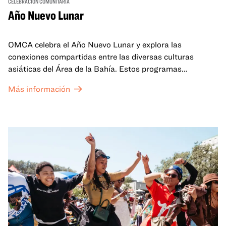
CELEBRACIÓN COMUNITARIA
Año Nuevo Lunar
OMCA celebra el Año Nuevo Lunar y explora las
conexiones compartidas entre las diversas culturas
asiáticas del Área de la Bahía. Estos programas
familiares incluirán ofertas virtuales y presenciales que
Más información
celebran y honran las tradiciones del Año Nuevo Lunar a
través de cuentos, actuaciones, actividades,
demostraciones de cocina y mucho más. La OMCA ofrece
un espacio para que nuestras comunidades AAPI se
reúnan y se eleven mutuamente con círculos de curación
tanto presenciales como virtuales.