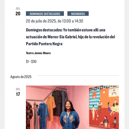
vistas
vistas
fecha.
SOL
Navegació
de
20
DOMINGOS DESTACADOS
MIEMBROS
los
20 de julio de 2025, de 13:00
a
14:30
event
Domingos destacados: Yo también estuve allí: una
actuación de Meres-Sia Gabriel, hija de la revolución del
Partido Pantera Negra
Teatro James Moore
$1 - $30
Agosto de 2025
SOL
17