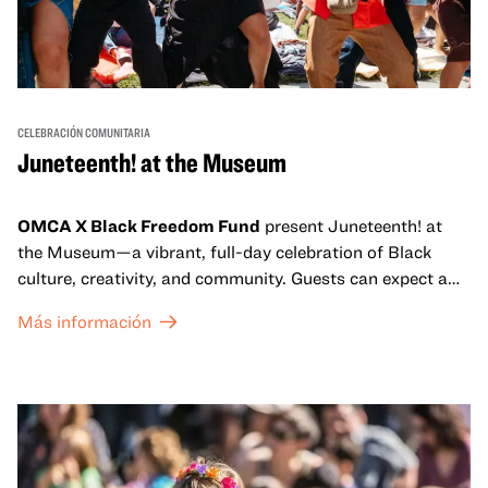
CELEBRACIÓN COMUNITARIA
Juneteenth! at the Museum
OMCA X Black Freedom Fund
present Juneteenth! at
the Museum—a vibrant, full-day celebration of Black
culture, creativity, and community. Guests can expect a
dynamic campus filled with live performances and DJ
Más información
sets from boundary-pushing artists, delicious offerings
from standout Bay Area Black chefs and food vendors,
and hands-on activities that invite visitors of all ages to
move, make, and connect in celebration of Black culture.