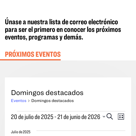
Únase a nuestra lista de correo electrónico
para ser el primero en conocer los próximos
eventos, programas y demás.
PRÓXIMOS EVENTOS
Domingos destacados
Eventos
Domingos destacados
Eventos
Eventos
Naveg
20 de julio de 2025
 - 
21 de junio de 2026
Buscar
Lista
en
Búsqueda
por
Seleccione
y
las
Julio de 2025
la