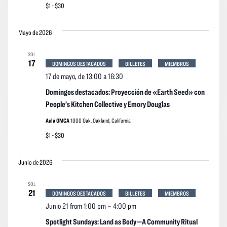
$1 - $30
Mayo de 2026
SOL
17
DOMINGOS DESTACADOS
BILLETES
MIEMBROS
17 de mayo, de 13:00
a
16:30
Domingos destacados: Proyección de «Earth Seed» con
People’s Kitchen Collective y Emory Douglas
Aula OMCA
1000 Oak, Oakland, California
$1 - $30
Junio de 2026
SOL
21
DOMINGOS DESTACADOS
BILLETES
MIEMBROS
Junio 21 from 1:00 pm
–
4:00 pm
Spotlight Sundays: Land as Body—A Community Ritual