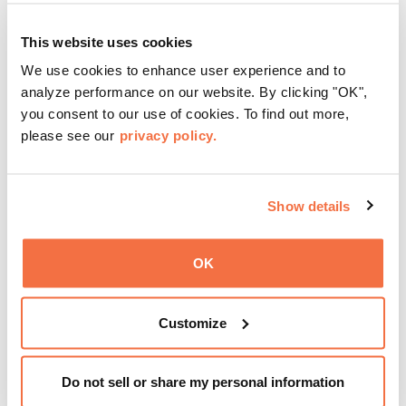
HORARIO DE TARDE
Viernes por la noche en OMCA con Off the Grid
This website uses cookies
We use cookies to enhance user experience and to
Vuelven los viernes por la noche en OMCA con Off the
analyze performance on our website. By clicking "OK",
Grid, la fiesta semanal gratuita favorita de Oakland, de
you consent to our use of cookies. To find out more,
abril a octubre.
please see our
privacy policy.
Reúnase con la familia, los amigos y la comunidad todos
los viernes de 17:00 a 21:00 para disfrutar de música en
Show details
directo, actividades prácticas, camiones de comida Off
the Grid (OTG) y acceso nocturno a nuestras galerías y
Más información
exposiciones especiales, con una
entrada al Museo
.
OK
Customize
Do not sell or share my personal information