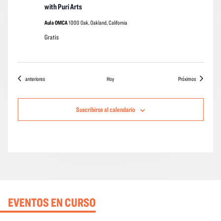
with Puri Arts
Aula OMCA
1000 Oak, Oakland, California
Gratis
Eventos
eventos
anteriores
Hoy
Próximos
Suscribirse al calendario
EVENTOS EN CURSO