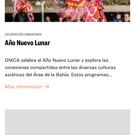
CELEBRACIÓN COMUNITARIA
Año Nuevo Lunar
OMCA celebra el Año Nuevo Lunar y explora las
conexiones compartidas entre las diversas culturas
asiáticas del Área de la Bahía. Estos programas
familiares incluirán ofertas virtuales y presenciales que
Más información
celebran y honran las tradiciones del Año Nuevo Lunar a
través de cuentos, actuaciones, actividades,
demostraciones de cocina y mucho más. La OMCA ofrece
un espacio para que nuestras comunidades AAPI se
reúnan y se eleven mutuamente con círculos de curación
tanto presenciales como virtuales.