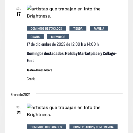
vistas
vistas
fecha.
SOL
Navegació
de
17
los
event
DOMINGOS DESTACADOS
TIENDA
FAMILIA
GRATIS
MIEMBROS
17 de diciembre de 2023 de 12:00 h
a
14:00 h
Domingos destacados: Holiday Marketplace y Collage-
Fest
Teatro James Moore
Gratis
Enero de 2024
SOL
21
DOMINGOS DESTACADOS
CONVERSACIÓN / CONFERENCIA