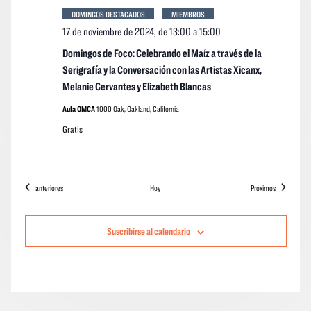
DOMINGOS DESTACADOS
MIEMBROS
17 de noviembre de 2024, de 13:00
a
15:00
Domingos de Foco: Celebrando el Maíz a través de la
Serigrafía y la Conversación con las Artistas Xicanx,
Melanie Cervantes y Elizabeth Blancas
Aula OMCA
1000 Oak, Oakland, California
Gratis
Eventos
eventos
anteriores
Hoy
Próximos
Suscribirse al calendario