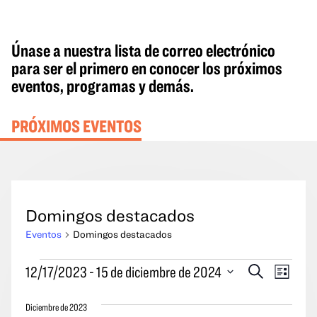
Únase a nuestra lista de correo electrónico
para ser el primero en conocer los próximos
eventos, programas y demás.
PRÓXIMOS EVENTOS
Domingos destacados
Eventos
Domingos destacados
Eventos
Eventos
Naveg
12/17/2023
 - 
15 de diciembre de 2024
Buscar
Lista
en
Búsqueda
por
Seleccione
y
las
Diciembre de 2023
la