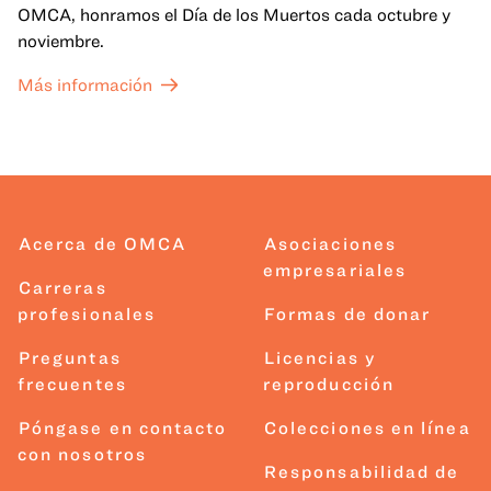
OMCA, honramos el Día de los Muertos cada octubre y
noviembre.
Más información
Acerca de OMCA
Asociaciones
empresariales
Carreras
profesionales
Formas de donar
Preguntas
Licencias y
frecuentes
reproducción
Póngase en contacto
Colecciones en línea
con nosotros
Responsabilidad de