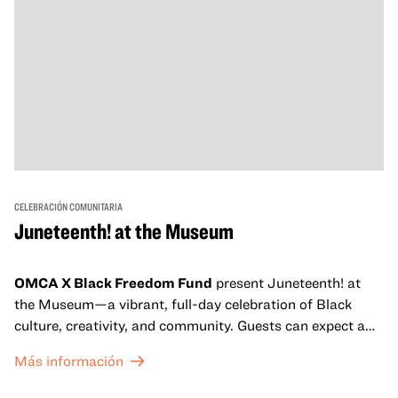
CELEBRACIÓN COMUNITARIA
Juneteenth! at the Museum
OMCA X Black Freedom Fund
present Juneteenth! at
the Museum—a vibrant, full-day celebration of Black
culture, creativity, and community. Guests can expect a
dynamic campus filled with live performances and DJ
Más información
sets from boundary-pushing artists, delicious offerings
from standout Bay Area Black chefs and food vendors,