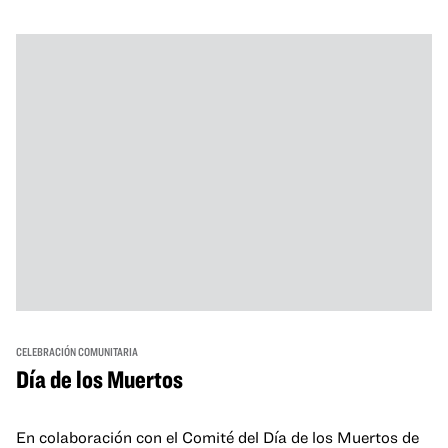
and hands-on activities that invite visitors of all ages to
move, make, and connect in celebration of Black culture.
CELEBRACIÓN COMUNITARIA
Día de los Muertos
En colaboración con el Comité del Día de los Muertos de