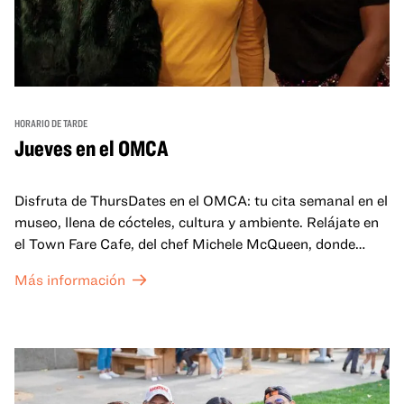
HORARIO DE TARDE
Jueves en el OMCA
Disfruta de ThursDates en el OMCA: tu cita semanal en el
museo, llena de cócteles, cultura y ambiente. Relájate en
el Town Fare Cafe, del chef Michele McQueen, donde
podrás disfrutar de bebidas y aperitivos con música de
Más información
fondo, o explora las galerías, que cobran vida por la noche
con una mezcla de actuaciones improvisadas, charlas,
sesiones de dibujo en directo y mucho más... ¡solo para
adultos!