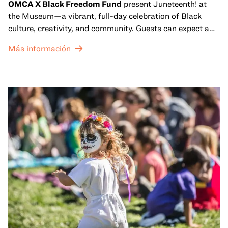
OMCA X Black Freedom Fund
present Juneteenth! at
the Museum—a vibrant, full-day celebration of Black
culture, creativity, and community. Guests can expect a
dynamic campus filled with live performances and DJ
Más información
sets from boundary-pushing artists, delicious offerings
from standout Bay Area Black chefs and food vendors,
and hands-on activities that invite visitors of all ages to
move, make, and connect in celebration of Black culture.