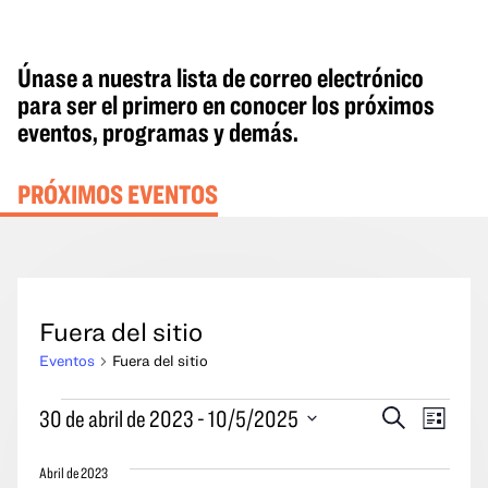
Únase a nuestra lista de correo electrónico
para ser el primero en conocer los próximos
eventos, programas y demás.
PRÓXIMOS EVENTOS
Fuera del sitio
Eventos
Fuera del sitio
Eventos
Eventos
Naveg
30 de abril de 2023
 - 
10/5/2025
Buscar
Lista
en
Búsqueda
por
Seleccione
y
las
Abril de 2023
la