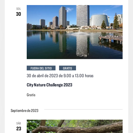
vistas
vistas
fecha.
SOL
Navegació
de
30
los
event
FUERA DEL SITIO
GRATIS
30 de abril de 2023 de 9.00
a
13.00 horas
City Nature Challenge 2023
Gratis
Septiembre de 2023
SÁB
23