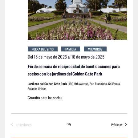
FUERA DEL SITIO
FAMILIA
MIEMBROS
Del 15 de mayo de 2025
al
18 de mayo de 2025
Fin de semana de reciprocidad de bonificaciones para
socios con los jardines del Golden Gate Park
Jardines del Golden Gate Park
1199 9th Avenue, San Francisco, California,
Estados Unidos
Gratuito para los socios
Eventos
Hoy
anteriores
eventos
Próximos