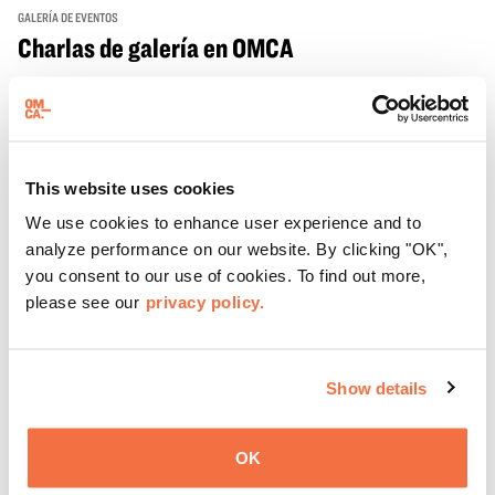
GALERÍA DE EVENTOS
Charlas de galería en OMCA
Únase a nosotros en las Charlas de Galería, una
oportunidad para charlar y hacer preguntas a nuestros
entusiastas y expertos facilitadores de OMCA.
This website uses cookies
We use cookies to enhance user experience and to
analyze performance on our website. By clicking "OK",
Más información
you consent to our use of cookies. To find out more,
please see our
privacy policy.
Show details
OK