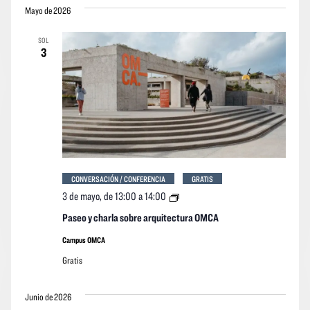
vistas
vistas
Mayo de 2026
la
Navegació
de
fecha.
SOL
los
3
event
CONVERSACIÓN / CONFERENCIA
GRATIS
Paseo
3 de mayo, de 13:00
a
14:00
y
charla
Paseo y charla sobre arquitectura OMCA
sobre
arquitectura
Campus OMCA
OMCA
Gratis
Junio de 2026