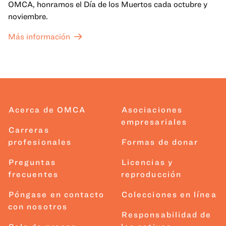
OMCA, honramos el Día de los Muertos cada octubre y
noviembre.
Más información
Acerca de OMCA
Asociaciones
empresariales
Carreras
profesionales
Formas de donar
Preguntas
Licencias y
frecuentes
reproducción
Póngase en contacto
Colecciones en línea
con nosotros
Responsabilidad de