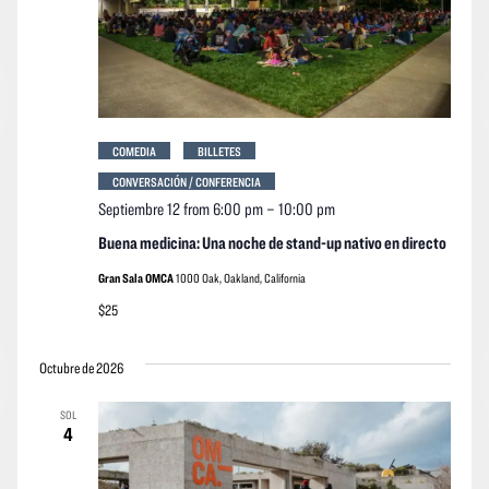
COMEDIA
BILLETES
CONVERSACIÓN / CONFERENCIA
Septiembre 12 from 6:00 pm
–
10:00 pm
Buena medicina: Una noche de stand-up nativo en directo
Gran Sala OMCA
1000 Oak, Oakland, California
$25
Octubre de 2026
SOL
4