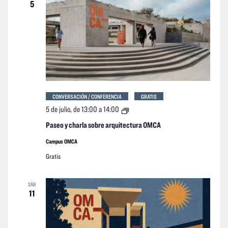
5
CONVERSACIÓN / CONFERENCIA
GRATIS
Paseo
5 de julio, de 13:00
a
14:00
y
charla
Paseo y charla sobre arquitectura OMCA
sobre
arquitectura
Campus OMCA
OMCA
Gratis
SÁB
11