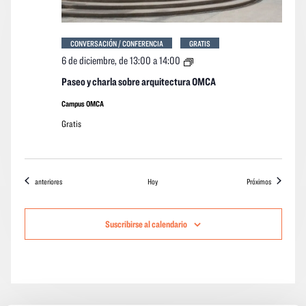
CONVERSACIÓN / CONFERENCIA
GRATIS
Paseo
6 de diciembre, de 13:00
a
14:00
y
charla
Paseo y charla sobre arquitectura OMCA
sobre
arquitectura
Campus OMCA
OMCA
Gratis
Eventos
eventos
anteriores
Hoy
Próximos
Suscribirse al calendario