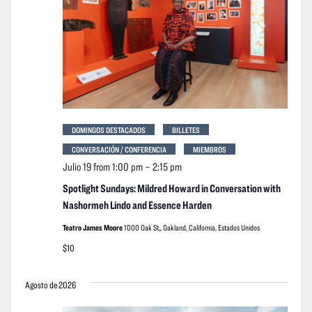
DOMINGOS DESTACADOS
BILLETES
CONVERSACIÓN / CONFERENCIA
MIEMBROS
Julio 19 from 1:00 pm
–
2:15 pm
Spotlight Sundays: Mildred Howard in Conversation with
Nashormeh Lindo and Essence Harden
Teatro James Moore
1000 Oak St,, Oakland, California, Estados Unidos
$10
Agosto de 2026