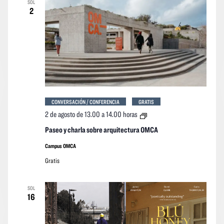
SOL
2
CONVERSACIÓN / CONFERENCIA
GRATIS
Paseo
2 de agosto de 13.00
a
14.00 horas
y
charla
Paseo y charla sobre arquitectura OMCA
sobre
arquitectura
Campus OMCA
OMCA
Gratis
SOL
16