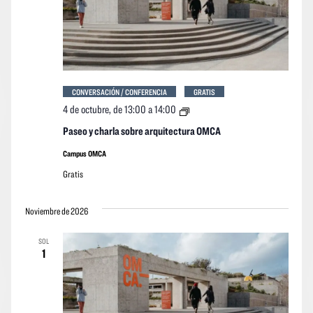
CONVERSACIÓN / CONFERENCIA
GRATIS
Paseo
4 de octubre, de 13:00
a
14:00
y
charla
Paseo y charla sobre arquitectura OMCA
sobre
arquitectura
Campus OMCA
OMCA
Gratis
Noviembre de 2026
SOL
1