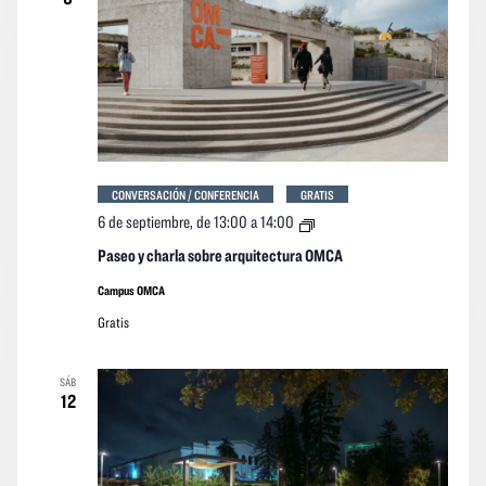
CONVERSACIÓN / CONFERENCIA
GRATIS
Paseo
6 de septiembre, de 13:00
a
14:00
y
charla
Paseo y charla sobre arquitectura OMCA
sobre
arquitectura
Campus OMCA
OMCA
Gratis
SÁB
12