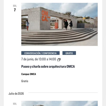
SOL
7
CONVERSACIÓN / CONFERENCIA
GRATIS
Paseo
7 de junio, de 13:00
a
14:00
y
charla
Paseo y charla sobre arquitectura OMCA
sobre
arquitectura
Campus OMCA
OMCA
Gratis
Julio de 2026
SOL