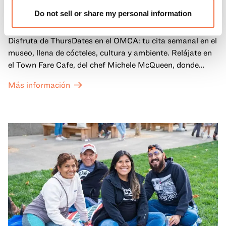
Jueves en el OMCA
Do not sell or share my personal information
Disfruta de ThursDates en el OMCA: tu cita semanal en el
museo, llena de cócteles, cultura y ambiente. Relájate en
el Town Fare Cafe, del chef Michele McQueen, donde
podrás disfrutar de bebidas y aperitivos con música de
Más información
fondo, o explora las galerías, que cobran vida por la noche
con una mezcla de actuaciones improvisadas, charlas,
sesiones de dibujo en directo y mucho más... ¡solo para
adultos!