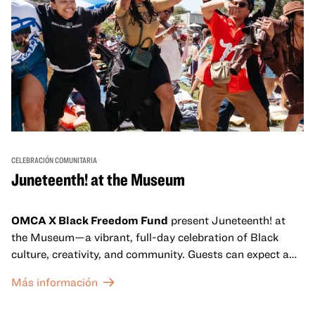
CELEBRACIÓN COMUNITARIA
Juneteenth! at the Museum
OMCA X Black Freedom Fund
present Juneteenth! at
the Museum—a vibrant, full-day celebration of Black
culture, creativity, and community. Guests can expect a
dynamic campus filled with live performances and DJ
Más información
sets from boundary-pushing artists, delicious offerings
from standout Bay Area Black chefs and food vendors,