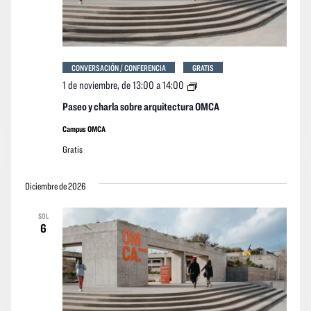
CONVERSACIÓN / CONFERENCIA
GRATIS
Paseo
1 de noviembre, de 13:00
a
14:00
y
charla
Paseo y charla sobre arquitectura OMCA
sobre
arquitectura
Campus OMCA
OMCA
Gratis
Diciembre de 2026
SOL
6