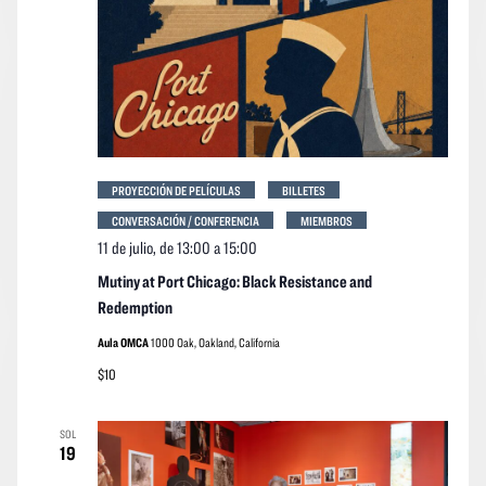
PROYECCIÓN DE PELÍCULAS
BILLETES
CONVERSACIÓN / CONFERENCIA
MIEMBROS
11 de julio, de 13:00
a
15:00
Mutiny at Port Chicago: Black Resistance and
Redemption
Aula OMCA
1000 Oak, Oakland, California
$10
SOL
19