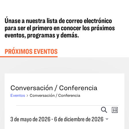
Únase a nuestra lista de correo electrónico
para ser el primero en conocer los próximos
eventos, programas y demás.
PRÓXIMOS EVENTOS
Conversación / Conferencia
Eventos
Conversación / Conferencia
Eventos
Eventos
Naveg
Buscar
Lista
en
Búsqueda
por
3 de mayo de 2026
 - 
6 de diciembre de 2026
y
las
Seleccione