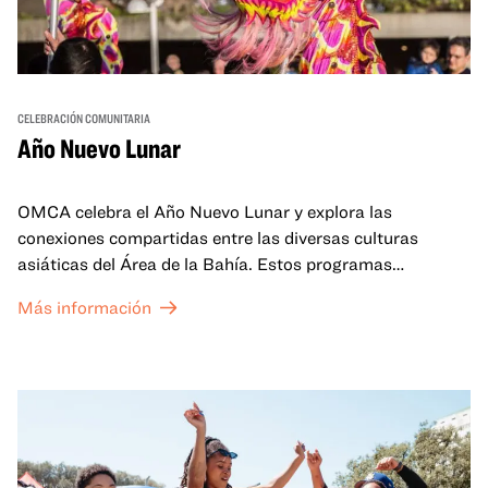
CELEBRACIÓN COMUNITARIA
Año Nuevo Lunar
OMCA celebra el Año Nuevo Lunar y explora las
conexiones compartidas entre las diversas culturas
asiáticas del Área de la Bahía. Estos programas
familiares incluirán ofertas virtuales y presenciales que
Más información
celebran y honran las tradiciones del Año Nuevo Lunar a
través de cuentos, actuaciones, actividades,
demostraciones de cocina y mucho más. La OMCA ofrece
un espacio para que nuestras comunidades AAPI se
reúnan y se eleven mutuamente con círculos de curación
tanto presenciales como virtuales.