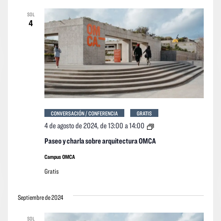
vistas
vistas
fecha.
SOL
Navegació
de
4
los
event
CONVERSACIÓN / CONFERENCIA
GRATIS
Paseo
4 de agosto de 2024, de 13:00
a
14:00
y
charla
Paseo y charla sobre arquitectura OMCA
sobre
arquitectura
Campus OMCA
OMCA
Gratis
Septiembre de 2024
SOL