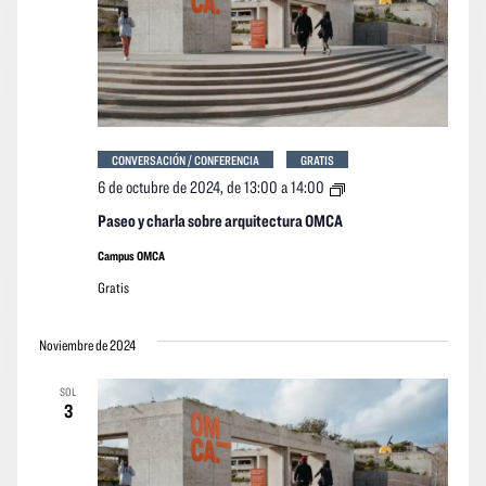
CONVERSACIÓN / CONFERENCIA
GRATIS
Paseo
6 de octubre de 2024, de 13:00
a
14:00
y
charla
Paseo y charla sobre arquitectura OMCA
sobre
arquitectura
Campus OMCA
OMCA
Gratis
Noviembre de 2024
SOL
3