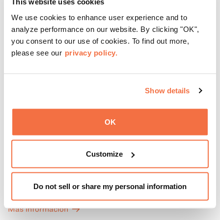
This website uses cookies
We use cookies to enhance user experience and to
analyze performance on our website. By clicking "OK",
you consent to our use of cookies. To find out more,
please see our
privacy policy.
Show details
OK
HORARIO DE TARDE
Jueves en el OMCA
Customize
Disfruta de ThursDates en el OMCA: tu cita semanal en el
museo, llena de cócteles, cultura y ambiente. Relájate en
Do not sell or share my personal information
el Town Fare Cafe, del chef Michele McQueen, donde
podrás disfrutar de bebidas y aperitivos con música de
Más información
fondo, o explora las galerías, que cobran vida por la noche