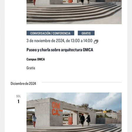
CONVERSACIÓN / CONFERENCIA
GRATIS
Paseo
3 de noviembre de 2024, de 13:00
a
14:00
y
charla
Paseo y charla sobre arquitectura OMCA
sobre
arquitectura
Campus OMCA
OMCA
Gratis
Diciembre de 2024
SOL
1