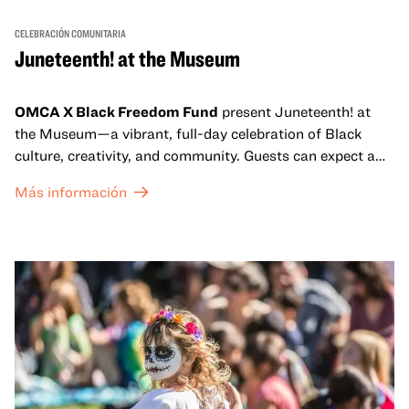
CELEBRACIÓN COMUNITARIA
Juneteenth! at the Museum
OMCA X Black Freedom Fund
present Juneteenth! at
the Museum—a vibrant, full-day celebration of Black
culture, creativity, and community. Guests can expect a
dynamic campus filled with live performances and DJ
Más información
sets from boundary-pushing artists, delicious offerings
from standout Bay Area Black chefs and food vendors,
and hands-on activities that invite visitors of all ages to
move, make, and connect in celebration of Black culture.