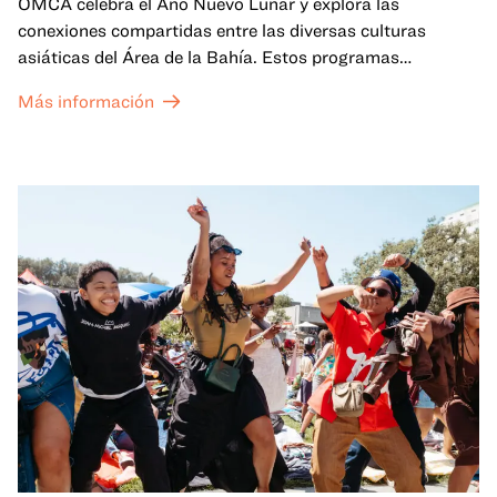
OMCA celebra el Año Nuevo Lunar y explora las
conexiones compartidas entre las diversas culturas
asiáticas del Área de la Bahía. Estos programas
familiares incluirán ofertas virtuales y presenciales que
Más información
celebran y honran las tradiciones del Año Nuevo Lunar a
través de cuentos, actuaciones, actividades,
demostraciones de cocina y mucho más. La OMCA ofrece
un espacio para que nuestras comunidades AAPI se
reúnan y se eleven mutuamente con círculos de curación
tanto presenciales como virtuales.