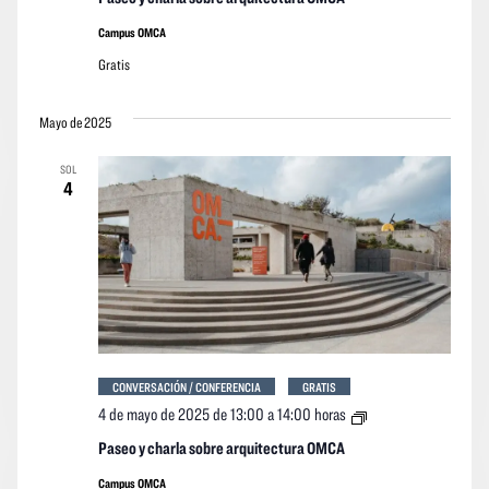
sobre
arquitectura
Campus OMCA
OMCA
Gratis
Mayo de 2025
SOL
4
CONVERSACIÓN / CONFERENCIA
GRATIS
Paseo
4 de mayo de 2025 de 13:00
a
14:00 horas
y
charla
Paseo y charla sobre arquitectura OMCA
sobre
arquitectura
Campus OMCA