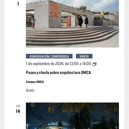
1
CONVERSACIÓN / CONFERENCIA
GRATIS
Paseo
1 de septiembre de 2024, de 13:00
a
14:00
y
charla
Paseo y charla sobre arquitectura OMCA
sobre
arquitectura
Campus OMCA
OMCA
Gratis
SÁB
14