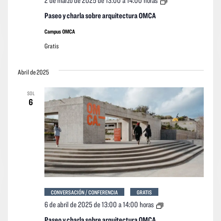
2 de marzo de 2025 de 13:00
a
14:00 horas
y
charla
Paseo y charla sobre arquitectura OMCA
sobre
arquitectura
Campus OMCA
OMCA
Gratis
Abril de 2025
SOL
6
CONVERSACIÓN / CONFERENCIA
GRATIS
Paseo
6 de abril de 2025 de 13:00
a
14:00 horas
y
charla
Paseo y charla sobre arquitectura OMCA