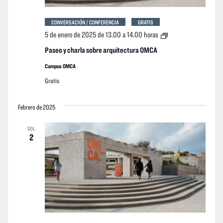
CONVERSACIÓN / CONFERENCIA
GRATIS
Paseo
5 de enero de 2025 de 13.00
a
14.00 horas
y
charla
Paseo y charla sobre arquitectura OMCA
sobre
arquitectura
Campus OMCA
OMCA
Gratis
Febrero de 2025
SOL
2