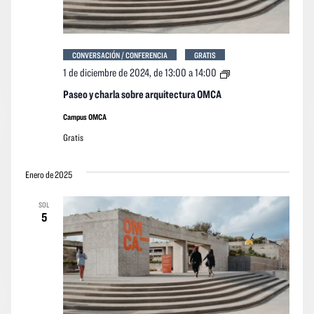
CONVERSACIÓN / CONFERENCIA
GRATIS
Paseo
1 de diciembre de 2024, de 13:00
a
14:00
y
charla
Paseo y charla sobre arquitectura OMCA
sobre
arquitectura
Campus OMCA
OMCA
Gratis
Enero de 2025
SOL
5