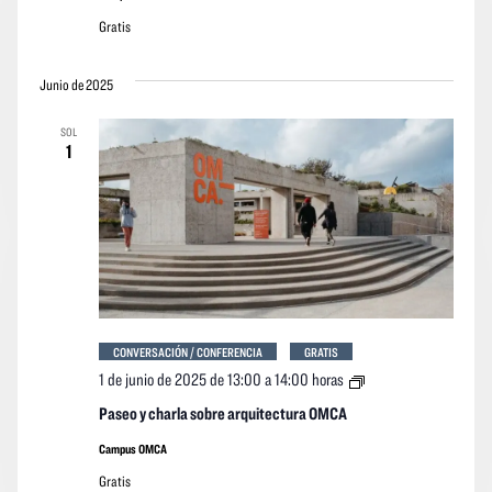
OMCA
Gratis
Junio de 2025
SOL
1
CONVERSACIÓN / CONFERENCIA
GRATIS
Paseo
1 de junio de 2025 de 13:00
a
14:00 horas
y
charla
Paseo y charla sobre arquitectura OMCA
sobre
arquitectura
Campus OMCA
OMCA
Gratis