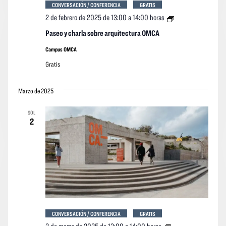
CONVERSACIÓN / CONFERENCIA
GRATIS
Paseo
2 de febrero de 2025 de 13:00
a
14:00 horas
y
charla
Paseo y charla sobre arquitectura OMCA
sobre
arquitectura
Campus OMCA
OMCA
Gratis
Marzo de 2025
SOL
2
CONVERSACIÓN / CONFERENCIA
GRATIS
Paseo