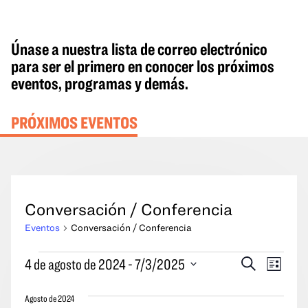
Únase a nuestra lista de correo electrónico
para ser el primero en conocer los próximos
eventos, programas y demás.
PRÓXIMOS EVENTOS
Conversación / Conferencia
Eventos
Conversación / Conferencia
Eventos
Eventos
Naveg
4 de agosto de 2024
 - 
7/3/2025
Buscar
Lista
en
Búsqueda
por
Seleccione
y
las
Agosto de 2024
la