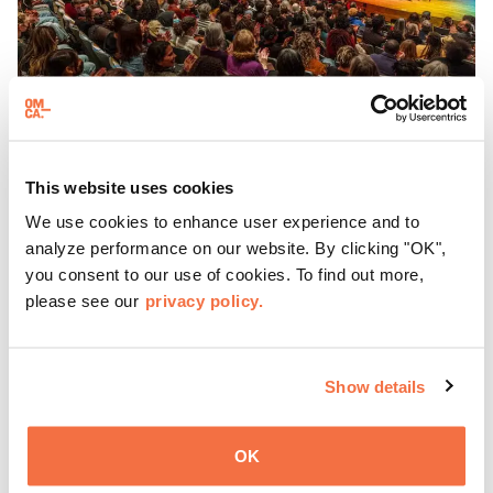
This website uses cookies
TERCER DOMINGO
Domingos destacados
We use cookies to enhance user experience and to
analyze performance on our website. By clicking "OK",
you consent to our use of cookies. To find out more,
Cada tercer domingo, OMCA invita a los visitantes a
please see our
privacy policy.
Spotlight Sundays,
una serie de conversaciones,
actuaciones y experiencias que muestran a visionarios
californianos.
Más información
Show details
OK