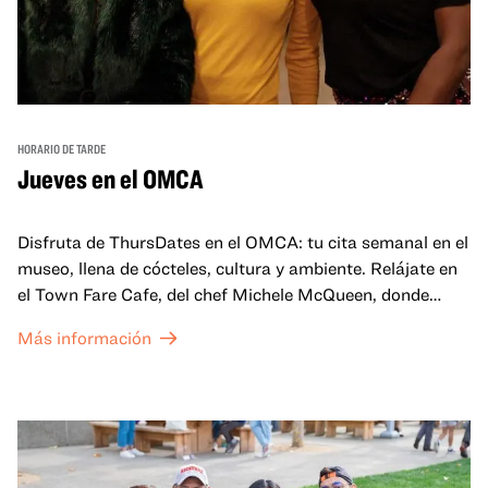
HORARIO DE TARDE
Jueves en el OMCA
Disfruta de ThursDates en el OMCA: tu cita semanal en el
museo, llena de cócteles, cultura y ambiente. Relájate en
el Town Fare Cafe, del chef Michele McQueen, donde
podrás disfrutar de bebidas y aperitivos con música de
Más información
fondo, o explora las galerías, que cobran vida por la noche
con una mezcla de actuaciones improvisadas, charlas,
sesiones de dibujo en directo y mucho más... ¡solo para
adultos!