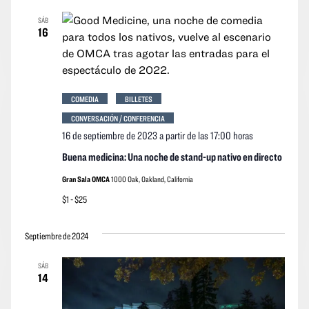
vistas
vistas
fecha.
SÁB
Navegació
de
16
los
event
COMEDIA
BILLETES
CONVERSACIÓN / CONFERENCIA
16 de septiembre de 2023 a partir de las 17:00 horas
Buena medicina: Una noche de stand-up nativo en directo
Gran Sala OMCA
1000 Oak, Oakland, California
$1 - $25
Septiembre de 2024
SÁB
14