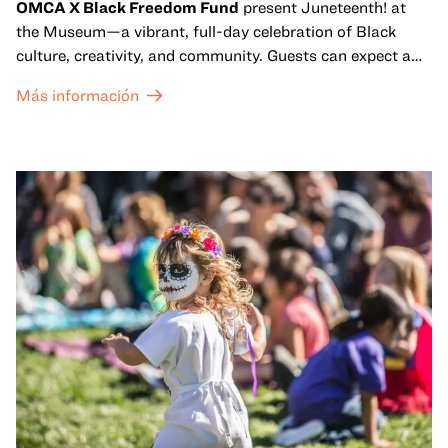
OMCA X Black Freedom Fund
present Juneteenth! at
the Museum—a vibrant, full-day celebration of Black
culture, creativity, and community. Guests can expect a
dynamic campus filled with live performances and DJ
Más información
sets from boundary-pushing artists, delicious offerings
from standout Bay Area Black chefs and food vendors,
and hands-on activities that invite visitors of all ages to
move, make, and connect in celebration of Black culture.