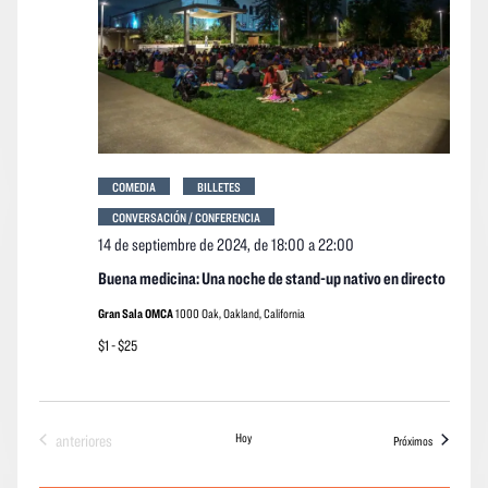
COMEDIA
BILLETES
CONVERSACIÓN / CONFERENCIA
14 de septiembre de 2024, de 18:00
a
22:00
Buena medicina: Una noche de stand-up nativo en directo
Gran Sala OMCA
1000 Oak, Oakland, California
$1 - $25
Eventos
Hoy
anteriores
eventos
Próximos