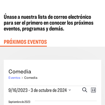
Únase a nuestra lista de correo electrónico
para ser el primero en conocer los próximos
eventos, programas y demás.
PRÓXIMOS EVENTOS
Comedia
Eventos
Comedia
Eventos
Eventos
Naveg
9/16/2023
 - 
3 de octubre de 2024
Buscar
Lista
en
Búsqueda
por
Seleccione
y
las
Septiembre de 2023
la