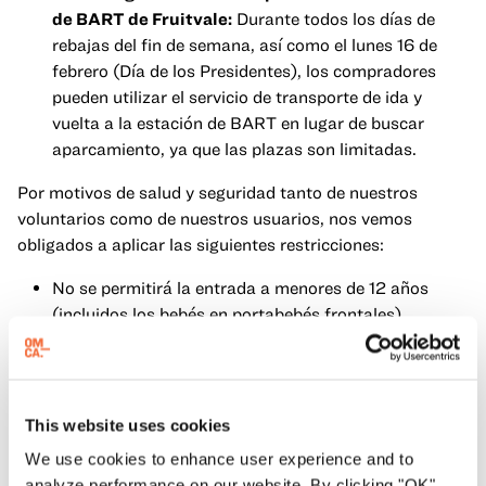
de BART de Fruitvale:
Durante todos los días de
rebajas del fin de semana, así como el lunes 16 de
febrero (Día de los Presidentes), los compradores
pueden utilizar el servicio de transporte de ida y
vuelta a la estación de BART en lugar de buscar
aparcamiento, ya que las plazas son limitadas.
Por motivos de salud y seguridad tanto de nuestros
voluntarios como de nuestros usuarios, nos vemos
obligados a aplicar las siguientes restricciones:
No se permitirá la entrada a menores de 12 años
(incluidos los bebés en portabebés frontales).
Solo se permiten animales de asistencia en el
almacén. Según la definición de la ADA, un animal de
asistencia es aquel que ha sido adiestrado
específicamente para realizar tareas o prestar ayuda
This website uses cookies
a personas con discapacidad. Los animales que solo
We use cookies to enhance user experience and to
proporcionan compañía, consuelo o apoyo emocional
analyze performance on our website. By clicking "OK",