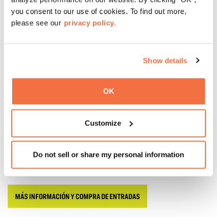
no se consideran animales de asistencia y no se les
you consent to our use of cookies. To find out more,
permitirá el acceso al almacén.
please see our
privacy policy.
No se permite introducir comida ni bebida (excepto
agua) en el almacén.
No se permite entrar al almacén con mochilas ni
Show details
carritos de la compra; estos deben dejarse en la
entrada antes de acceder al recinto.
OK
Este es un evento en el que no se admite el pago en
efectivo. Todas las transacciones deben realizarse con
Customize
tarjeta de crédito o débito, o mediante Apple Pay.
Todas las ventas son definitivas. No se admiten
Do not sell or share my personal information
devoluciones.
MÁS INFORMACIÓN Y COMPRA DE ENTRADAS