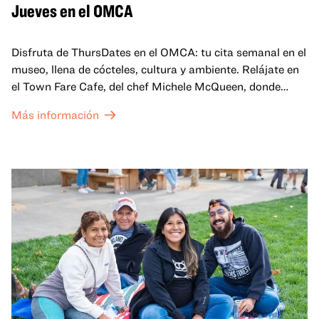
Jueves en el OMCA
Disfruta de ThursDates en el OMCA: tu cita semanal en el
museo, llena de cócteles, cultura y ambiente. Relájate en
el Town Fare Cafe, del chef Michele McQueen, donde
podrás disfrutar de bebidas y aperitivos con música de
Más información
fondo, o explora las galerías, que cobran vida por la noche
con una mezcla de actuaciones improvisadas, charlas,
sesiones de dibujo en directo y mucho más... ¡solo para
adultos!