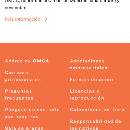
OMCA, honramos el Día de los Muertos cada octubre y
noviembre.
Más información
Acerca de OMCA
Asociaciones
empresariales
Carreras
profesionales
Formas de donar
Preguntas
Licencias y
frecuentes
reproducción
Póngase en contacto
Colecciones en línea
con nosotros
Responsabilidad de
Sala de prensa
los nativos