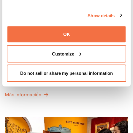
Show details
OK
PRIMEROS DOMINGOS
Primeros domingos
Customize
Todos los primeros domingos de mes, la entrada general
Do not sell or share my personal information
a las Galerías de Arte, Historia y Ciencias Naturales de
California del OMCA es gratuita y las entradas para las
exposiciones especiales de nuestro Gran Salón se ofrecen
Más información
a un precio reducido de 6 $.