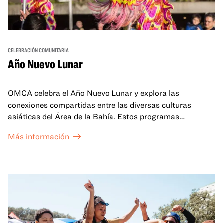
CELEBRACIÓN COMUNITARIA
Año Nuevo Lunar
OMCA celebra el Año Nuevo Lunar y explora las
conexiones compartidas entre las diversas culturas
asiáticas del Área de la Bahía. Estos programas
familiares incluirán ofertas virtuales y presenciales que
Más información
celebran y honran las tradiciones del Año Nuevo Lunar a
través de cuentos, actuaciones, actividades,
demostraciones de cocina y mucho más. La OMCA ofrece
un espacio para que nuestras comunidades AAPI se
reúnan y se eleven mutuamente con círculos de curación
tanto presenciales como virtuales.