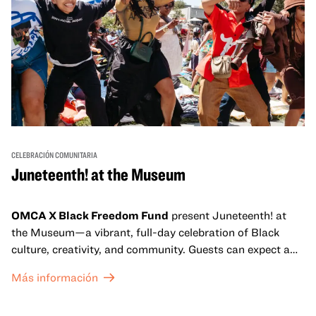
CELEBRACIÓN COMUNITARIA
Juneteenth! at the Museum
OMCA X Black Freedom Fund
present Juneteenth! at
the Museum—a vibrant, full-day celebration of Black
culture, creativity, and community. Guests can expect a
dynamic campus filled with live performances and DJ
Más información
sets from boundary-pushing artists, delicious offerings
from standout Bay Area Black chefs and food vendors,